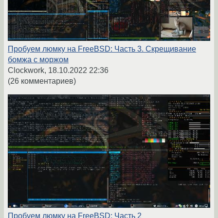
Пробуем люмку на FreeBSD: Часть 3. Скрещивание
бомжа с моржом
Clockwork,
18.10.2022 22:36
(26 комментариев)
Пробуем люмку на FreeBSD: Часть 2