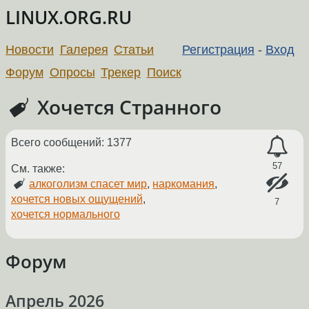
LINUX.ORG.RU
Новости
Галерея
Статьи
Регистрация
-
Вход
Форум
Опросы
Трекер
Поиск
Хочется Странного
Всего сообщений: 1377
57
См. также:
алкоголизм спасет мир
,
наркомания
,
хочется новых ощущений
,
7
хочется нормального
Форум
Апрель 2026