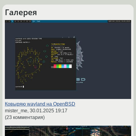
Галерея
Ковыряю wayland на OpenBSD
mister_me,
30.01.2025 19:17
(23 комментария)