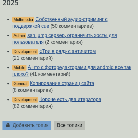
2025
Собственный аудио-стриминг с
Multimedia
поддержкой cue
(50 комментариев)
ssh jump сервер, ограничить хосты для
Admin
пользователя
(2 комментария)
«Три в ряд» с античитом
Development
(21 комментарий)
А что с фоторедакторами для android всё так
Mobile
плохо?
(41 комментарий)
Копирование страниц сайта
General
(8 комментариев)
Короче есть два итератора
Development
(82 комментария)
Добавить топик
Все топики