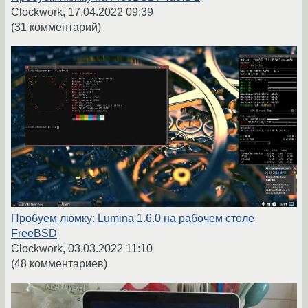
Clockwork,
17.04.2022 09:39
(31 комментарий)
Пробуем люмку: Lumina 1.6.0 на рабочем столе
FreeBSD
Clockwork,
03.03.2022 11:10
(48 комментариев)