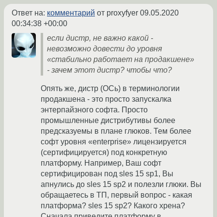
Ответ на:
комментарий
от proxyfyer
09.05.2020
00:34:38 +00:00
если дистр, не важно какой -
невозможно довести до уровня
«стабильно работает на продакшене»
- зачем этот дистр? чтобы что?
Опять же, дистр (ОСь) в терминологии
продакшена - это просто запускалка
энтерпайзного софта. Просто
промышленные дистрибутивы более
предсказуемы в плане глюков. Тем более
софт уровня «enterprise» лицензируется
(сертифицируется) под конкретную
платформу. Например, Ваш софт
сертифицирован под sles 15 sp1, Вы
апнулись до sles 15 sp2 и полезли глюки. Вы
обращаетесь в ТП, первый вопрос - какая
платформа? sles 15 sp2? Какого хрена?
Сначала приведите платформу в