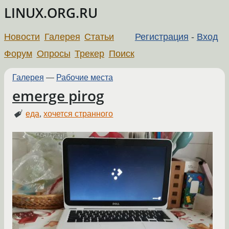
LINUX.ORG.RU
Новости
Галерея
Статьи
Регистрация
-
Вход
Форум
Опросы
Трекер
Поиск
Галерея
—
Рабочие места
emerge pirog
еда
,
хочется странного