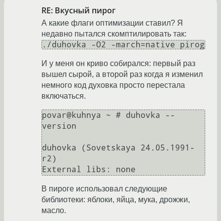
RE: Вкусный пирог
А какие флаги оптимизации ставил? Я
недавно пытался скомптилировать так:
./duhovka -O2 -march=native pirog
И у меня он криво собирался: первый раз
вышел сырой, а второй раз когда я изменил
немного код духовка просто перестала
включаться.
povar@kuhnya ~ # duhovka --
version

duhovka (Sovetskaya 24.05.1991-
r2)

В пироге использовал следующие
библиотеки: яблоки, яйца, мука, дрожжи,
масло.