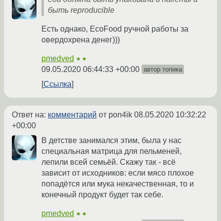
быть reproducible
Есть однако, EcoFood ручной работы за
овердохрена денег)))
pmedved
★★
09.05.2020 06:44:33 +00:00
автор топика
Ссылка
Ответ на:
комментарий
от pon4ik
08.05.2020 10:32:22
+00:00
В детстве занимался этим, была у нас
специальная матрица для пельменей,
лепили всей семьёй. Скажу так - всё
зависит от исходников: если мясо плохое
попадётся или мука некачественная, то и
конечный продукт будет так себе.
pmedved
★★