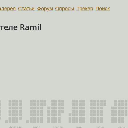
алерея
Статьи
Форум
Опросы
Трекер
Поиск
теле Ramil
февраль
март
апрель
май
июнь
июль