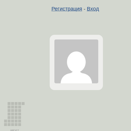
Регистрация
-
Вход
август