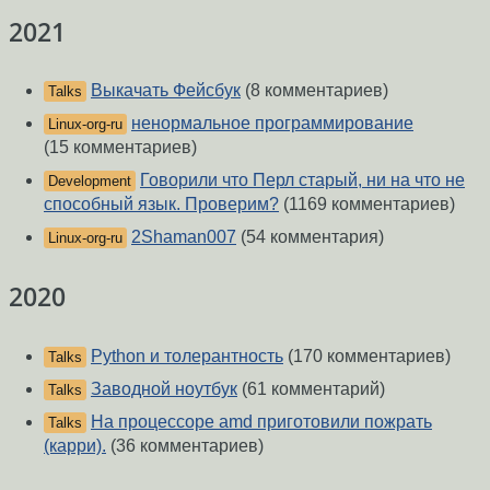
2021
Выкачать Фейсбук
(8 комментариев)
Talks
ненормальное программирование
Linux-org-ru
(15 комментариев)
Говорили что Перл старый, ни на что не
Development
способный язык. Проверим?
(1169 комментариев)
2Shaman007
(54 комментария)
Linux-org-ru
2020
Python и толерантность
(170 комментариев)
Talks
Заводной ноутбук
(61 комментарий)
Talks
На процессоре amd приготовили пожрать
Talks
(карри).
(36 комментариев)