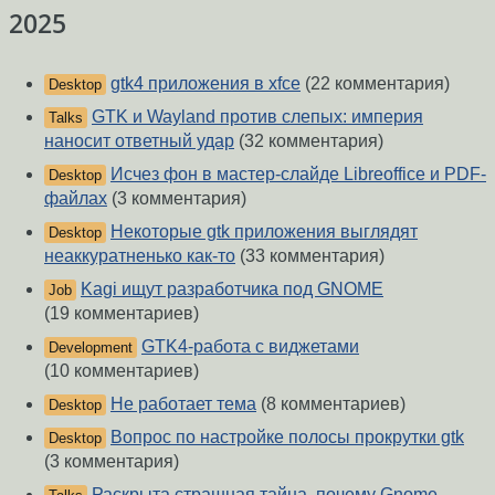
2025
gtk4 приложения в xfce
(22 комментария)
Desktop
GTK и Wayland против слепых: империя
Talks
наносит ответный удар
(32 комментария)
Исчез фон в мастер-слайде Libreoffice и PDF-
Desktop
файлах
(3 комментария)
Некоторые gtk приложения выглядят
Desktop
неаккуратненько как-то
(33 комментария)
Kagi ищут разработчика под GNOME
Job
(19 комментариев)
GTK4-работа с виджетами
Development
(10 комментариев)
Не работает тема
(8 комментариев)
Desktop
Вопрос по настройке полосы прокрутки gtk
Desktop
(3 комментария)
Раскрыта страшная тайна, почему Gnome