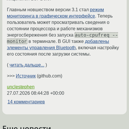
Главным новшеством версии 3.1 стал
режим
мониторинга в графическом интерфейсе
. Теперь
пользователь может просматривать сведения о
состоянии процессора и работе механизмов
auto-cpufreq --
энергосбережения без запуска
monitor
в терминале. В GUI также
добавлены
элементы управления Bluetooth
, включая настройку
его состояния после загрузки системы.
(
читать дальше...
)
>>>
Источник
(github.com)
unclestephen
27.07.2026 08:44:28 +00:00
14 комментариев
Еще новости