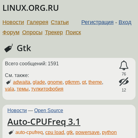
LINUX.ORG.RU
Новости
Галерея
Статьи
Регистрация
-
Вход
Форум
Опросы
Трекер
Поиск
Gtk
Всего сообщений: 1591
76
См. также:
adwaita
,
glade
,
gnome
,
gtkmm
,
qt
,
theme
,
vala
,
темы
,
тулкитофобия
12
Новости
—
Open Source
Auto-CPUFreq 3.1
auto-cpufreq
,
cpu load
,
gtk
,
powersave
,
python