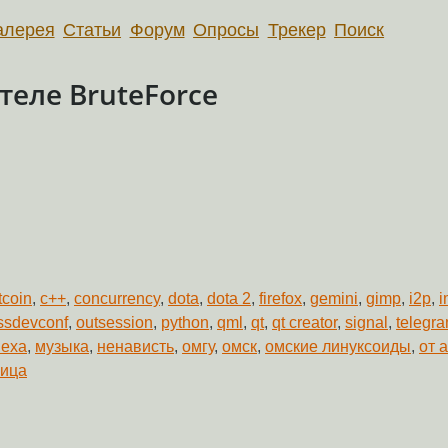
алерея
Статьи
Форум
Опросы
Трекер
Поиск
еле BruteForce
tcoin
,
c++
,
concurrency
,
dota
,
dota 2
,
firefox
,
gemini
,
gimp
,
i2p
,
i
ssdevconf
,
outsession
,
python
,
qml
,
qt
,
qt creator
,
signal
,
telegr
пеха
,
музыка
,
ненависть
,
омгу
,
омск
,
омские линуксоиды
,
от 
ница