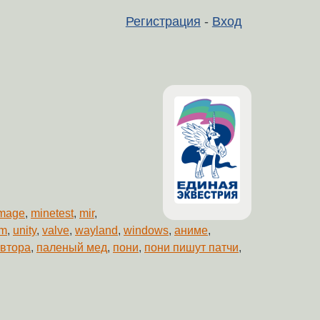
Регистрация
-
Вход
mage
,
minetest
,
mir
,
am
,
unity
,
valve
,
wayland
,
windows
,
аниме
,
автора
,
паленый мед
,
пони
,
пони пишут патчи
,