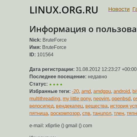
LINUX.ORG.RU
Новости
Г
Информация о пользоват
Nick:
BruteForce
Имя:
BruteForce
ID:
101564
Дата регистрации:
31.08.2012 12:23:27 +00:00
Последнее посещение:
недавно
Статус:
★★★★
Избранные теги:
-20
,
amd
,
amdgpu
,
android
,
bi
multithreading
,
my little pony
,
neovim
,
openbsd
,
o
велосипед
,
вендекапец
,
вещества
,
история ус
пятница
,
роскомпозор
,
спв
,
танцпол
,
тлен
,
тяп
e-mail: x6prlie () gmail () com