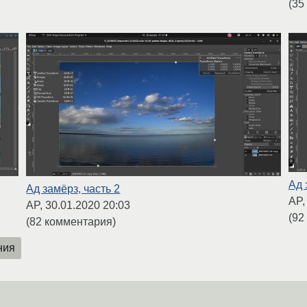
(35
Ад 
Ад замёрз, часть 2
AP
AP,
30.01.2020 20:03
(92
(82 комментария)
ния