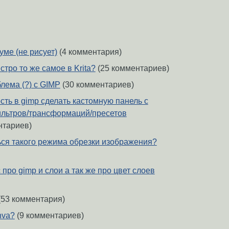
уме (не рисует)
(4 комментария)
стро то же самое в Krita?
(25 комментариев)
лема (?) с GIMP
(30 комментариев)
сть в gimp сделать кастомную панель с
ильтров/трансформаций/пресетов
нтариев)
ься такого режима обрезки изображения?
про gimp и слои а так же про цвет слоев
(53 комментария)
nva?
(9 комментариев)