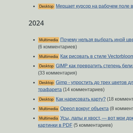
Мерцает курсор на рабочем поле 
Desktop
2024
Почему нельзя выбрать иной цве
Multimedia
(6 комментариев)
Как рисовать в стиле Vectorbloo
Multimedia
GIMP как превратить степень бели
Desktop
(33 комментария)
Gimp - упростить до трех цветов д
Desktop
трафарета
(14 комментариев)
Как нарисовать карту?
(18 коммен
Desktop
Ореол вокруг объекта
(8 коммен
Multimedia
Усы, лапы и хвост, — вот мои д
Multimedia
картинки в PDF
(5 комментариев)