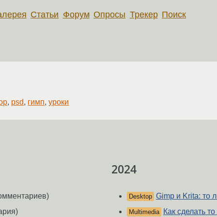
алерея
Статьи
Форум
Опросы
Трекер
Поиск
op
,
psd
,
гимп
,
уроки
2024
омментариев)
Gimp и Krita: то 
Desktop
ария)
Как сделать то
Multimedia