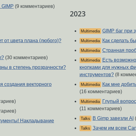
в GIMP
(9 комментариев)
2023
GIMP баг при з
Multimedia
т от цвета плана (любого)?
Как сделать бы
Multimedia
Странная проб
Multimedia
m?
(30 комментариев)
Есть возможно
Multimedia
зны в степень прозрачности?
кнопками для нужных ф
инструментов?
(8 комме
ля создания векторного
Как мне добит
Multimedia
(16 комментариев)
тариев)
Глупый вопрос 
Multimedia
(11 комментариев)
тариев)
В Gimp завезли AI
Talks
окументы! Накладывание
Зачем им всем Ca
Talks