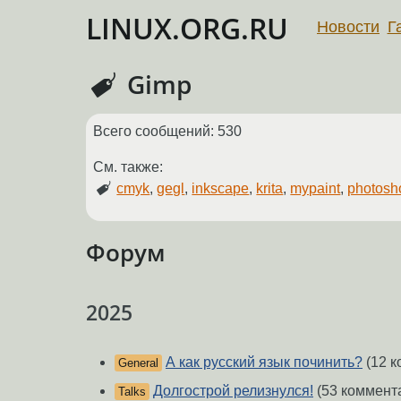
LINUX.ORG.RU
Новости
Г
Gimp
Всего сообщений: 530
См. также:
cmyk
,
gegl
,
inkscape
,
krita
,
mypaint
,
photosh
Форум
2025
А как русский язык починить?
(12 к
General
Долгострой релизнулся!
(53 коммент
Talks