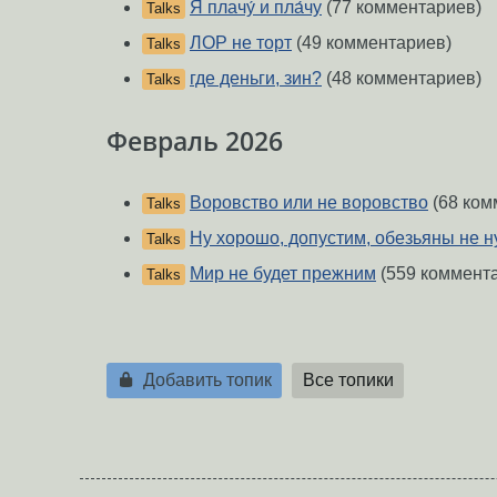
Я плачу́ и пла́чу
(77 комментариев)
Talks
ЛОР не торт
(49 комментариев)
Talks
где деньги, зин?
(48 комментариев)
Talks
Февраль 2026
Воровство или не воровство
(68 ком
Talks
Ну хорошо, допустим, обезьяны не 
Talks
Мир не будет прежним
(559 коммент
Talks
Добавить топик
Все топики