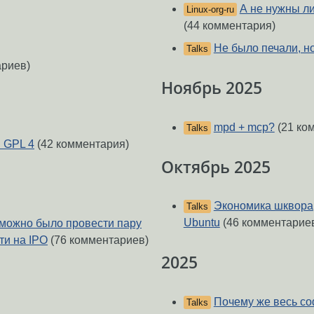
А не нужны л
Linux-org-ru
(44 комментария)
Не было печали, но
Talks
ариев)
Ноябрь 2025
mpd + mcp?
(21 ко
Talks
 GPL 4
(42 комментария)
Октябрь 2025
Экономика шквора,
Talks
Ubuntu
(46 комментарие
 можно было провести пару
ти на IPO
(76 комментариев)
2025
Почему же весь со
Talks