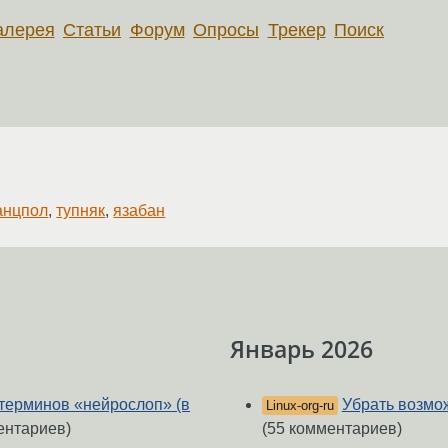
алерея
Статьи
Форум
Опросы
Трекер
Поиск
анцпол
,
тупняк
,
язабан
Январь 2026
терминов «нейрослоп» (в
Убрать возмо
Linux-org-ru
ентариев)
(55 комментариев)