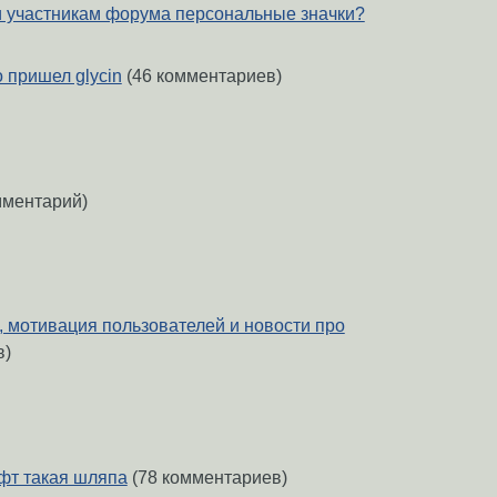
и участникам форума персональные значки?
 пришел glycin
(46 комментариев)
мментарий)
 мотивация пользователей и новости про
в)
фт такая шляпа
(78 комментариев)