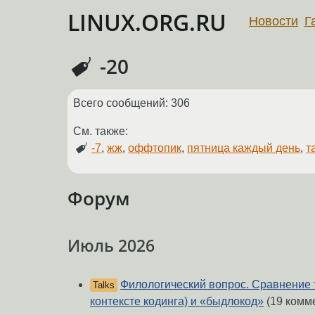
LINUX.ORG.RU
Новости
Г
-20
Всего сообщений: 306
См. также:
-7
,
жж
,
оффтопик
,
пятница каждый день
,
т
Форум
Июль 2026
Филологический вопрос. Сравнение 
Talks
контексте кодинга) и «быдлокод»
(19 комм