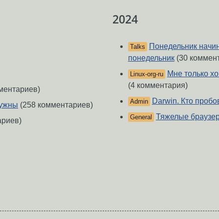
2024
Понедельник начина
Talks
понедельник
(30 коммен
Мне только хоч
Linux-org-ru
(4 комментария)
ментариев)
Darwin. Кто проб
Admin
нужны
(258 комментариев)
Тяжелые браузер
General
ариев)