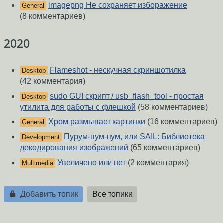
imagepng Не сохраняет изборажение
General
(8 комментариев)
2020
Flameshot - нескучная скриншотилка
Desktop
(42 комментария)
sudo GUI скрипт / usb_flash_tool - простая
Desktop
утилита для работы с флешкой
(58 комментариев)
Хром размывает картинки
(16 комментариев)
General
Пурум-пум-пум, или SAIL: Библиотека
Development
декодирования изображений
(65 комментариев)
Увеличено или нет
(2 комментария)
Multimedia
Добавить топик
Все топики