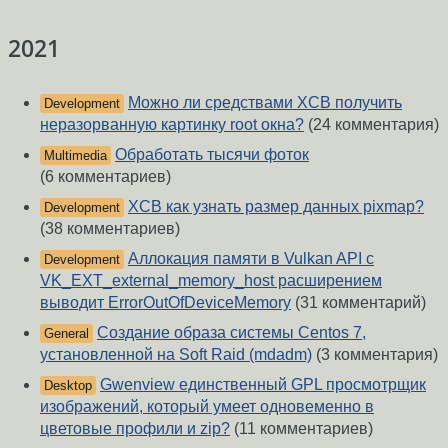
2021
Можно ли средствами XCB получить
Development
неразорванную картинку root окна?
(24 комментария)
Обработать тысячи фоток
Multimedia
(6 комментариев)
XCB как узнать размер данных pixmap?
Development
(38 комментариев)
Аллокация памяти в Vulkan API с
Development
VK_EXT_external_memory_host расширением
выводит ErrorOutOfDeviceMemory
(31 комментарий)
Создание образа системы Centos 7,
General
установленной на Soft Raid (mdadm)
(3 комментария)
Gwenview единственный GPL просмотрщик
Desktop
изображений, который умеет одновеменно в
цветовые профили и zip?
(11 комментариев)