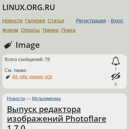
LINUX.ORG.RU
Новости
Галерея
Статьи
Регистрация
-
Вход
Форум
Опросы
Трекер
Поиск
Image
Всего сообщений: 79
7
См. также:
dd
,
mbr
,
viewer
,
xcb
0
Новости
—
Мультимедиа
Выпуск редактора
изображений Photoflare
1.7.0