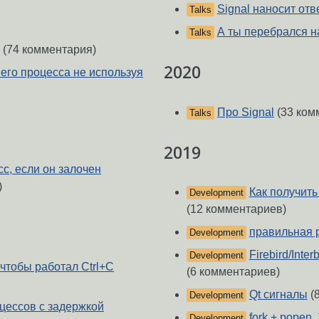
Signal наносит отв
Talks
А ты перебрался н
Talks
(74 комментария)
2020
него процесса не используя
Про Signal
(33 ком
Talks
2019
с, если он залочен
)
Как получить
Development
(12 комментариев)
правильная 
Development
Firebird/Inte
Development
 чтобы работал Ctrl+C
(6 комментариев)
Qt сигналы
(
Development
цессов с задержкой
fork + popen
Development