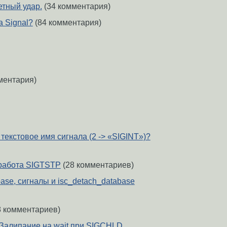
етный удар.
(34 комментария)
а Signal?
(84 комментария)
ментария)
 текстовое имя сигнала (2 -> «SIGINT»)?
работа SIGTSTP
(28 комментариев)
rbase, сигналы и isc_detach_database
8 комментариев)
. Залипание на wait при SIGCHLD