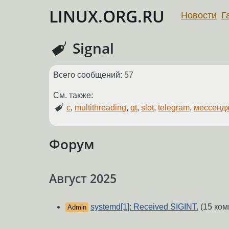
LINUX.ORG.RU
Новости
Г
Signal
Всего сообщений: 57
См. также:
c
,
multithreading
,
qt
,
slot
,
telegram
,
мессенд
Форум
Август 2025
systemd[1]: Received SIGINT.
(15 ком
Admin