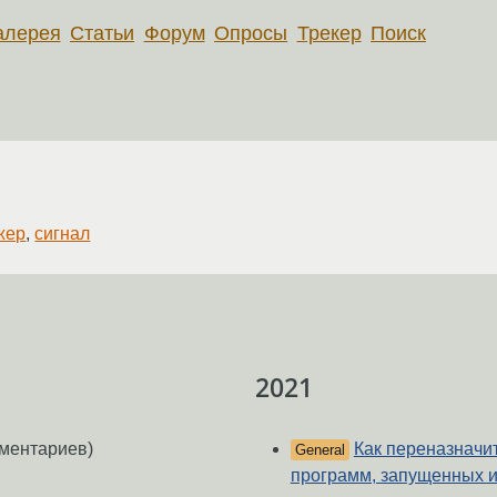
алерея
Статьи
Форум
Опросы
Трекер
Поиск
жер
,
сигнал
2021
ментариев)
Как переназначи
General
программ, запущенных из