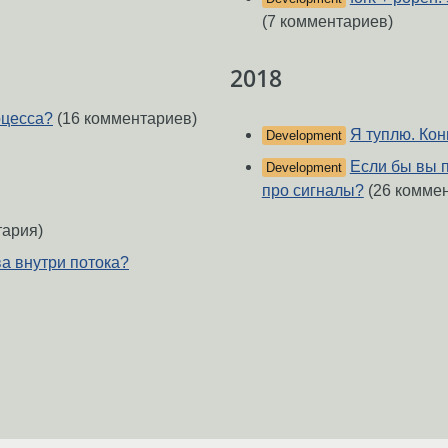
(7 комментариев)
2018
оцесса?
(16 комментариев)
Я туплю. Кон
Development
Если бы вы п
Development
про сигналы?
(26 комме
тария)
ва внутри потока?