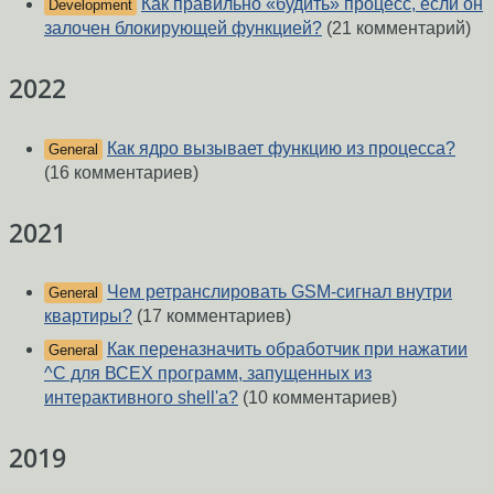
Как правильно «будить» процесс, если он
Development
залочен блокирующей функцией?
(21 комментарий)
2022
Как ядро вызывает функцию из процесса?
General
(16 комментариев)
2021
Чем ретранслировать GSM-сигнал внутри
General
квартиры?
(17 комментариев)
Как переназначить обработчик при нажатии
General
^C для ВСЕХ программ, запущенных из
интерактивного shell'а?
(10 комментариев)
2019