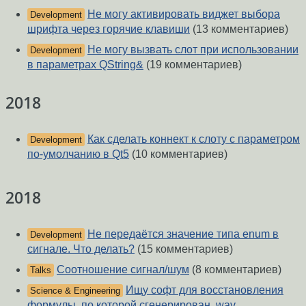
Не могу активировать виджет выбора
Development
шрифта через горячие клавиши
(13 комментариев)
Не могу вызвать слот при использовании
Development
в параметрах QString&
(19 комментариев)
2018
Как сделать коннект к слоту с параметром
Development
по-умолчанию в Qt5
(10 комментариев)
2018
Не передаётся значение типа enum в
Development
сигнале. Что делать?
(15 комментариев)
Соотношение сигнал/шум
(8 комментариев)
Talks
Ищу софт для восстановления
Science & Engineering
формулы, по которой сгенерирован .wav