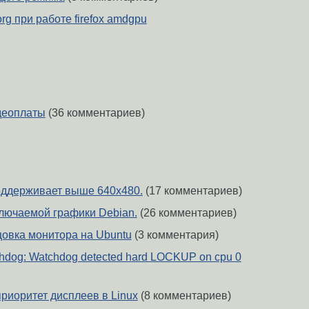
rg при работе firefox amdgpu
деоплаты
(36 комментариев)
поддерживает выше 640х480.
(17 комментариев)
лючаемой графики Debian.
(26 комментариев)
цовка монитора на Ubuntu
(3 комментария)
chdog: Watchdog detected hard LOCKUP on cpu 0
риоритет дисплеев в Linux
(8 комментариев)