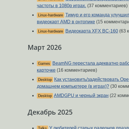
частоты в 1080p играх.
(37 комментариев)
Тимур и его команда улучши
Linux-hardware
видеокарт AMD в онтопике
(15 комментар
Видеокарта XFX BC-160
(63 
Linux-hardware
Март 2026
BeamNG перестала адекватно рабо
Games
карточке
(16 комментариев)
Как установить/задействовать Ope
Desktop
домашнем компьютере (в играх)?
(30 комм
AMDGPU и черный экран
(22 комм
Desktop
Декабрь 2025
У любителей старых радеонов празд
Talks