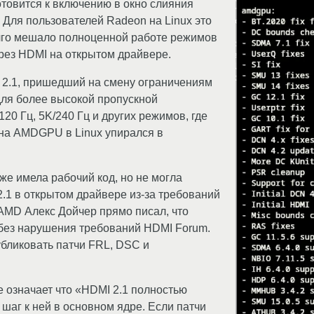
отовится к включению в окно слияния
. Для пользователей Radeon на Linux это
лго мешало полноценной работе режимов
рез HDMI на открытом драйвере.
2.1, пришедший на смену ограничениям
для более высокой пропускной
20 Гц, 5K/240 Гц и других режимов, где
 на AMDGPU в Linux упирался в
же имела рабочий код, но не могла
.1 в открытом драйвере из-за требований
AMD Алекс Дойчер прямо писал, что
без нарушения требований HDMI Forum.
бликовать патчи FRL, DSC и
 означает что «HDMI 2.1 полностью
 шаг к ней в основном ядре. Если патчи