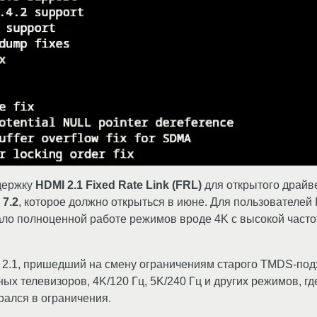
держку
HDMI 2.1 Fixed Rate Link (FRL)
для открытого драй
 7.2
, которое должно открыться в июне. Для пользователей 
ало полноценной работе режимов вроде 4K с высокой часто
2.1, пришедший на смену ограничениям старого TMDS-подх
х телевизоров, 4K/120 Гц, 5K/240 Гц и других режимов, гд
рался в ограничения.