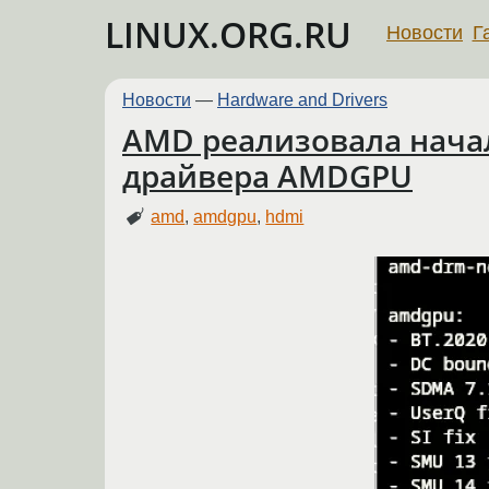
LINUX.ORG.RU
Новости
Г
Новости
—
Hardware and Drivers
AMD реализовала начал
драйвера AMDGPU
amd
,
amdgpu
,
hdmi