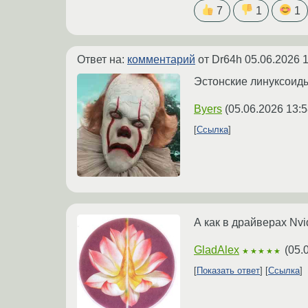
7
1
1
Ответ на:
комментарий
от Dr64h
05.06.2026 1
Эстонские линуксоиды
Byers
(
05.06.2026 13:5
Ссылка
А как в драйверах Nvi
GladAlex
(
05.
★★★★★
Показать ответ
Ссылка