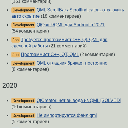
(161 комментарий)
QML ScrollBar / ScrollIndicator - отключить
Development
авто скрытие
(18 комментариев)
QtQuick/QML для Android в 2021
Development
(54 комментария)
Требуется программист c++, Qt, QML для
Job
сдельной работы
(21 комментарий)
Программист C++, QT, QML
(2 комментария)
Job
QML отладчик брякает постоянно
Development
(8 комментариев)
2020
QtCreator: нет вывода из QML [SOLVED]
Development
(10 комментариев)
Не импортируется файл qml
Development
(5 комментариев)