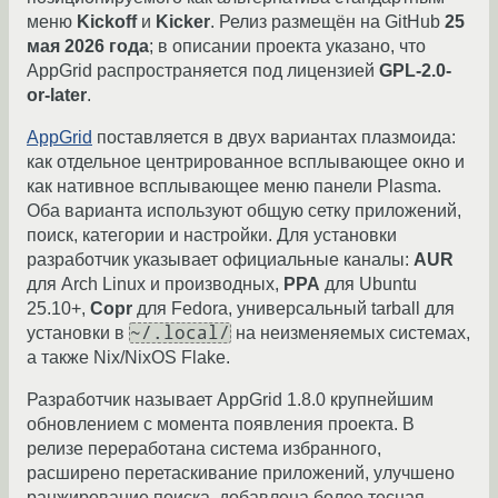
меню
Kickoff
и
Kicker
. Релиз размещён на GitHub
25
мая 2026 года
; в описании проекта указано, что
AppGrid распространяется под лицензией
GPL-2.0-
or-later
.
AppGrid
поставляется в двух вариантах плазмоида:
как отдельное центрированное всплывающее окно и
как нативное всплывающее меню панели Plasma.
Оба варианта используют общую сетку приложений,
поиск, категории и настройки. Для установки
разработчик указывает официальные каналы:
AUR
для Arch Linux и производных,
PPA
для Ubuntu
25.10+,
Copr
для Fedora, универсальный tarball для
~/.local/
установки в
на неизменяемых системах,
а также Nix/NixOS Flake.
Разработчик называет AppGrid 1.8.0 крупнейшим
обновлением с момента появления проекта. В
релизе переработана система избранного,
расширено перетаскивание приложений, улучшено
ранжирование поиска, добавлена более тесная