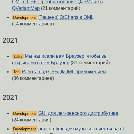
QML в C++. Преобразование QJSValue в
QVariantMap
(21 комментарий)
[Решено] QtCharts в QML
Development
(14 комментариев)
2021
Мы написали вам Браузер, чтобы вы
Talks
открывали в нем Браузер
(31 комментарий)
Работа над С++/Qt/QML приложением
Job
(36 комментариев)
2021
GUI для легковесного дистрибутива
Development
(24 комментария)
popcorntime для музыки, клиенты на qt
Development