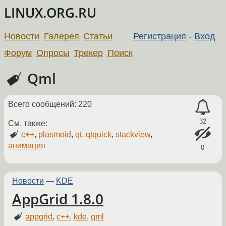
LINUX.ORG.RU
Новости
Галерея
Статьи
Регистрация
-
Вход
Форум
Опросы
Трекер
Поиск
Qml
Всего сообщений: 220
32
См. также:
c++
,
plasmoid
,
qt
,
qtquick
,
stackview
,
анимация
0
Новости
—
KDE
AppGrid 1.8.0
appgrid
,
c++
,
kde
,
qml