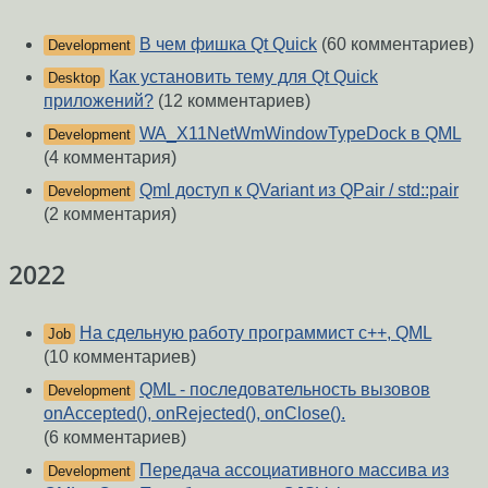
В чем фишка Qt Quick
(60 комментариев)
Development
Как установить тему для Qt Quick
Desktop
приложений?
(12 комментариев)
WA_X11NetWmWindowTypeDock в QML
Development
(4 комментария)
Qml доступ к QVariant из QPair / std::pair
Development
(2 комментария)
2022
На сдельную работу программист c++, QML
Job
(10 комментариев)
QML - последовательность вызовов
Development
onAccepted(), onRejected(), onClose().
(6 комментариев)
Передача ассоциативного массива из
Development