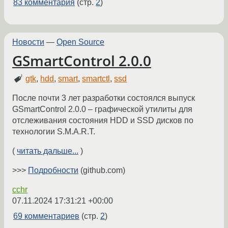
83 комментария
(стр.
2
)
Новости
—
Open Source
GSmartControl 2.0.0
gtk
,
hdd
,
smart
,
smartctl
,
ssd
После почти 3 лет разработки состоялся выпуск
GSmartControl 2.0.0 – графической утилиты для
отслеживания состояния HDD и SSD дисков по
технологии S.M.A.R.T.
(
читать дальше...
)
>>>
Подробности
(github.com)
cchr
07.11.2024 17:31:21 +00:00
69 комментариев
(стр.
2
)