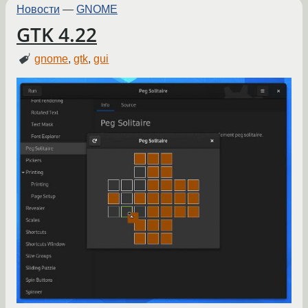
Новости
—
GNOME
GTK 4.22
gnome
,
gtk
,
gui