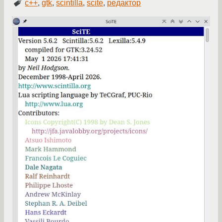
c++
,
gtk
,
scintilla
,
scite
,
редактор