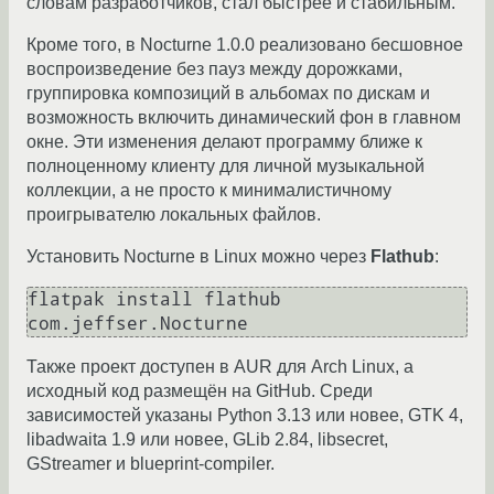
словам разработчиков, стал быстрее и стабильным.
Кроме того, в Nocturne 1.0.0 реализовано бесшовное
воспроизведение без пауз между дорожками,
группировка композиций в альбомах по дискам и
возможность включить динамический фон в главном
окне. Эти изменения делают программу ближе к
полноценному клиенту для личной музыкальной
коллекции, а не просто к минималистичному
проигрывателю локальных файлов.
Установить Nocturne в Linux можно через
Flathub
:
flatpak install flathub 
Также проект доступен в AUR для Arch Linux, а
исходный код размещён на GitHub. Среди
зависимостей указаны Python 3.13 или новее, GTK 4,
libadwaita 1.9 или новее, GLib 2.84, libsecret,
GStreamer и blueprint-compiler.