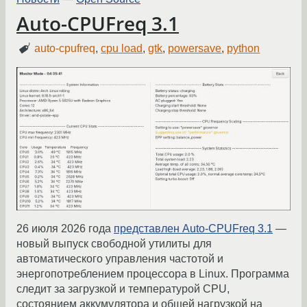
Auto-CPUFreq 3.1
auto-cpufreq
,
cpu load
,
gtk
,
powersave
,
python
26 июля 2026 года
представлен Auto-CPUFreq 3.1
—
новый выпуск свободной утилиты для
автоматического управления частотой и
энергопотреблением процессора в Linux. Программа
следит за загрузкой и температурой CPU,
состоянием аккумулятора и общей нагрузкой на