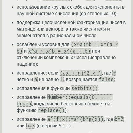
использование круглых скобок для экспоненты в
научной системе счисления (со степенью 10);
поддержка целочисленной факторизации чисел в
матрице или векторе, а также числителя и
знаменателя в рациональном числе;
(x^a)^b = x^(a ×
ослаблены условия для
b)
x^a × x^b = x^(a + b)
и
при
отключении комплексных чисел (исправлено
падение);
(ax + n)^2 > 1
n
исправление: если
, где
a
1
false
чётно и
не равно
, возвращается
;
setbits()
исправления в функции
;
Number::equals(0, ...,
исправление
true)
, когда число бесконечно (влияет на
replace()
функцию
);
a^(f(x))=a^(b*g(x))
b=2
исправление
, где
b=3
или
(в версии 5.1.1).