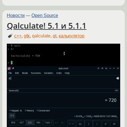
Новости
—
Open Source
Qalculate! 5.1 и 5.1.1
c++
,
gtk
,
qalculate
,
qt
,
калькулятор