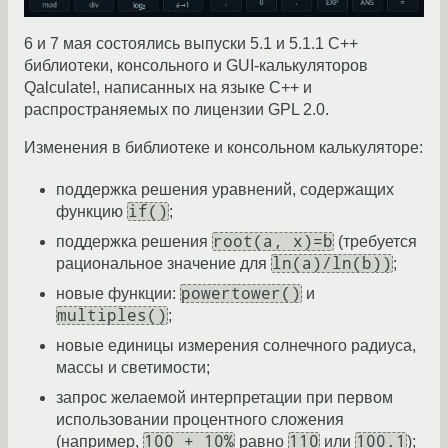
6 и 7 мая состоялись выпуски 5.1 и 5.1.1 C++
библиотеки, консольного и GUI-калькуляторов
Qalculate!, написанных на языке C++ и
распространяемых по лицензии GPL 2.0.
Изменения в библиотеке и консольном калькуляторе:
поддержка решения уравнений, содержащих
if()
функцию
;
root(a, x)=b
поддержка решения
(требуется
ln(a)/ln(b))
рациональное значение для
;
powertower()
новые функции:
и
multiples()
;
новые единицы измерения солнечного радиуса,
массы и светимости;
запрос желаемой интерпретации при первом
использовании процентного сложения
100 + 10%
110
100.1
(например,
равно
или
);