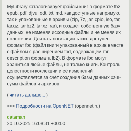
MyLibrary каталогизирует файлы книг в формате fb2,
epub, pdf, djvu, odt, txt, md, как доступные напрямую,
так и упакованные в архивы (zip, 7z, jar, cpio, iso, tar,
tar.gz, tar.bz2, tar.xz, rar), и создаёт собственную базу
данных, не изменяя исходные файлы и не меняя их
положения. Для каталогизации также доступен
формат fbd (файл книги упакованный в архив вместе
с файлом с расширением fbd, содержащем тэг
description формата fb2). В формате fbd могут
храниться любые файлы, не только книги. Контроль
целостности коллекции и её изменений
осуществляется за счёт создания базы данных хэш-
сумм файлов и архивов.
(
читать дальше...
)
>>>
Подробности на OpenNET
(opennet.ru)
dataman
20.10.2025 16:08:31 +00:00