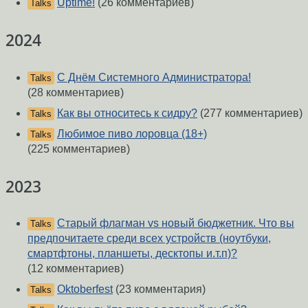
Uptime!
(26 комментариев)
Talks
2024
С Днём Системного Администратора!
Talks
(28 комментариев)
Как вы относитесь к сидру?
(277 комментариев)
Talks
Любимое пиво лоровца (18+)
Talks
(225 комментариев)
2023
Старый флагман vs новый бюджетник. Что вы
Talks
предпочитаете среди всех устройств (ноутбуки,
смартфтоны, планшеты, десктопы и.т.п)?
(12 комментариев)
Oktoberfest
(23 комментария)
Talks