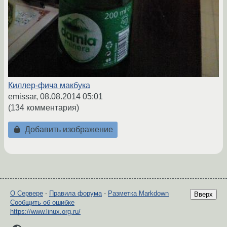
Киллер-фича макбука
emissar,
08.08.2014 05:01
(134 комментария)
Добавить изображение
О Сервере
-
Правила форума
-
Разметка Markdown
Вверх
Сообщить об ошибке
https://www.linux.org.ru/