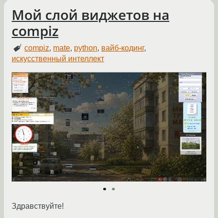
Мой слой виджетов на
compiz
compiz
,
mate
,
python
,
вайб-кодинг
,
искусственный интеллект
Здравствуйте!