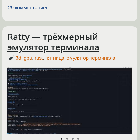
29 комментариев
Ratty — трёхмерный
эмулятор терминала
3d
,
gpu
,
rust
,
пятница
,
эмулятор терминала