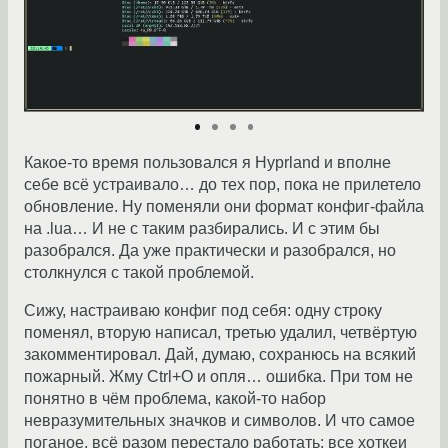
Какое-то время пользовался я Hyprland и вполне
себе всё устраивало… до тех пор, пока не прилетело
обновление. Ну поменяли они формат конфиг-файла
на .lua… И не с таким разбирались. И с этим бы
разобрался. Да уже практически и разобрался, но
столкнулся с такой проблемой.
Сижу, настраиваю конфиг под себя: одну строку
поменял, вторую написал, третью удалил, четвёртую
закомментировал. Дай, думаю, сохранюсь на всякий
пожарный. Жму Ctrl+O и опля… ошибка. При том не
понятно в чём проблема, какой-то набор
невразумительных значков и символов. И что самое
поганое, всё разом перестало работать: все хоткеи