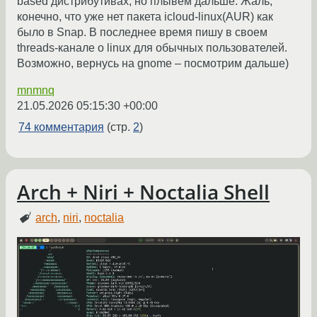
based дистрибутивах, но плывем дальше. Жаль,
конечно, что уже нет пакета icloud-linux(AUR) как
было в Snap. В последнее время пишу в своем
threads-канале о linux для обычных пользователей.
Возможно, вернусь на gnome – посмотрим дальше)
mnmnq
21.05.2026 05:15:30 +00:00
74 комментария
(стр.
2
)
Arch + Niri + Noctalia Shell
arch
,
niri
,
noctalia