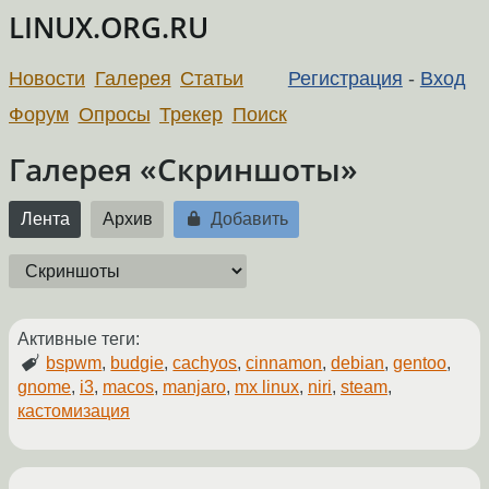
LINUX.ORG.RU
Новости
Галерея
Статьи
Регистрация
-
Вход
Форум
Опросы
Трекер
Поиск
Галерея «Скриншоты»
Лента
Архив
Добавить
Активные теги:
bspwm
,
budgie
,
cachyos
,
cinnamon
,
debian
,
gentoo
,
gnome
,
i3
,
macos
,
manjaro
,
mx linux
,
niri
,
steam
,
кастомизация