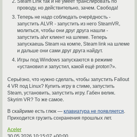
Steam Link так и не умеет транслировать по
проводу, но действительно, зачем. Свобода!
Теперь не надо соблюдать очерёдность -
запустить ALVR - запустить из него SteamVR,
молиться, чтобы они друг друга нашли -
запустить alvr клиент на шлеме. Теперь
запускаешь Steam на компе, Steam link на шлеме
и дальше они сами друг друга найдут.
Игры под Windows запускаются в режиме
«установил и запустил, какой ещё proton?».
Серьёзно, что нужно сделать, чтобы запустить Fallout
4 VR под Linux? Купить игру в стиме, запустить
Steam, установить, запустить игру. Габен велик.
Skyrim VR? То же самое.
В скайриме есть глюк —
клавиатура не появляется
.
Приходится грузить сохранения прошлых лет.
Aceler
30.05.2026 10:15:07 +00:00