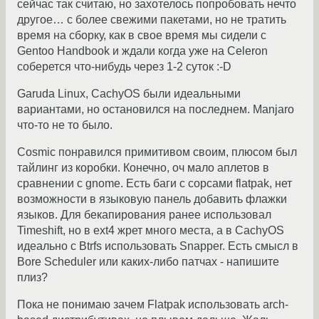
сейчас так считаю, но захотелось попробовать нечто
другое… с более свежими пакетами, но не тратить
время на сборку, как в свое время мы сидели с
Gentoo Handbook и ждали когда уже на Celeron
соберется что-нибудь через 1-2 суток :-D
Garuda Linux, CachyOS были идеальными
вариантами, но остановился на последнем. Manjaro
что-то не то было.
Cosmic понравился примитивом своим, плюсом был
тайлинг из коробки. Конечно, оч мало аплетов в
сравнении с gnome. Есть баги с сорсами flatpak, нет
возможности в языковую панель добавить флажки
языков. Для бекапирования ранее использовал
Timeshift, но в ext4 жрет много места, а в CachyOS
идеально с Btrfs использовать Snapper. Есть смысл в
Bore Scheduler или каких-либо патчах - напишите
плиз?
Пока не понимаю зачем Flatpak использовать arch-