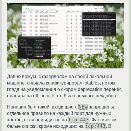
Давно вожусь с фаерволом на своей локальной
машине, сначала конфигурировал iptables, потом,
глядя на уведомления о скором deprecation перенёс
правила на nft, но всё это было немного неудобно.
NEW
Принцип был такой, входящие с
запрещены,
отдельное правило на каждый порт для нужных
tcp:443
хостов, если они идут не на
. Фактически
tcp:443
белые списки, кроме исходящих на
. В