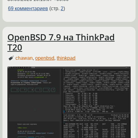
69 комментариев
(стр.
2
)
OpenBSD 7.9 на ThinkPad
T20
chawan
,
openbsd
,
thinkpad