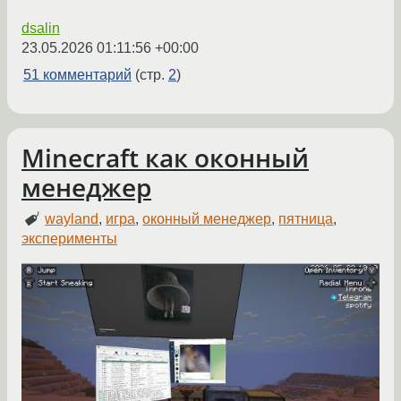
dsalin
23.05.2026 01:11:56 +00:00
51 комментарий
(стр.
2
)
Minecraft как оконный
менеджер
wayland
,
игра
,
оконный менеджер
,
пятница
,
эксперименты