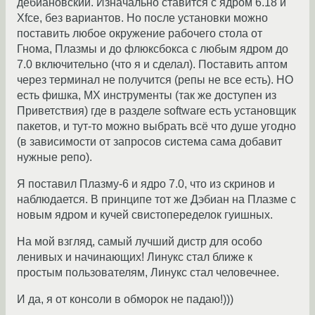
дебиановский. Изначально ставится с ядром 6.18 и
Xfce, без вариантов. Но после установки можно
поставить любое окружение рабочего стола от
Гнома, Плазмы и до флюксбокса с любым ядром до
7.0 включительно (что я и сделал). Поставить аптом
через терминал не получится (репы не все есть). НО
есть фишка, МХ инструменты (так же доступен из
Приветствия) где в разделе software есть установщик
пакетов, и тут-то можно выбрать всё что душе угодно
(в зависимости от запросов система сама добавит
нужные репо).
Я поставил Плазму-6 и ядро 7.0, что из скринов и
наблюдается. В принципе тот же Дэбиан на Плазме с
новым ядром и кучей свистопеределок гуишных.
На мой взгляд, самый лучший дистр для особо
ленивых и начинающих! Линукс стал ближе к
простым пользователям, Линукс стал человечнее.
И да, я от консоли в обморок не падаю!)))