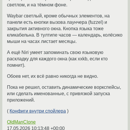
светлом, и на тёмном фоне.
Waybar светлый, кроме обычных элементов, на
панели есть кнопки вызова лаунчера (fuzzel) и
закрытия активного окна. Кнопка языка тоже
кликабельна. В тултипе часов — календарь, колёсико
мыши на часах листает месяцы.
А ещё Niri умеет запоминать свою языковую
раскладку для каждого окна (как xxkb, если кто
помнит).
Обоев нет, их всё равно никогда не видно.
Пока не решил, оставить динамические воркспейсы,
или сделать именованные, с привязкой запуска
приложений.
(
Конфиги внутри спойлера
)
OldManClone
17.05.2026 10:13:48 +00:00