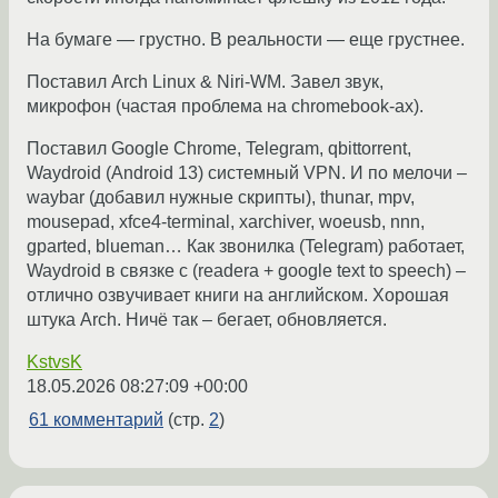
На бумаге — грустно. В реальности — еще грустнее.
Поставил Arch Linux & Niri-WM. Завел звук,
микрофон (частая проблема на chromebook-ax).
Поставил Google Chrome, Telegram, qbittorrent,
Waydroid (Android 13) системный VPN. И по мелочи –
waybar (добавил нужные скрипты), thunar, mpv,
mousepad, xfce4-terminal, xarchiver, woeusb, nnn,
gparted, blueman… Как звонилка (Telegram) работает,
Waydroid в связке с (readera + google text to speech) –
отлично озвучивает книги на английском. Хорошая
штука Arch. Ничё так – бегает, обновляется.
KstvsK
18.05.2026 08:27:09 +00:00
61 комментарий
(стр.
2
)