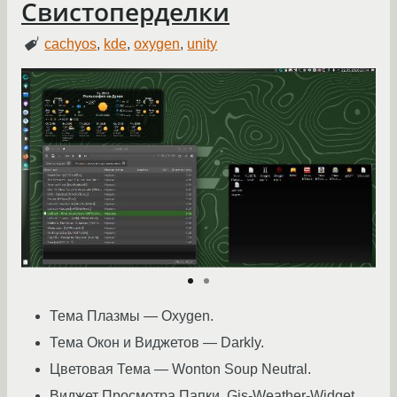
Свистоперделки
cachyos
,
kde
,
oxygen
,
unity
Тема Плазмы — Oxygen.
Тема Окон и Виджетов — Darkly.
Цветовая Тема — Wonton Soup Neutral.
Виджет Просмотра Папки, Gis-Weather-Widget.