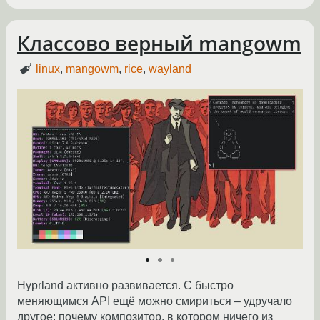
Классово верный mangowm
linux
,
mangowm
,
rice
,
wayland
Hyprland активно развивается. С быстро
меняющимся API ещё можно смириться – удручало
другое: почему композитор, в котором ничего из