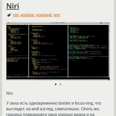
Niri
niri
,
waybar
,
wayland
,
wm
Niri.
У окна есть одновременно border и focus-ring, что
выглядит, на мой взгляд, симпатишно. Опять же,
граница плавающего окна хорошо видна и на