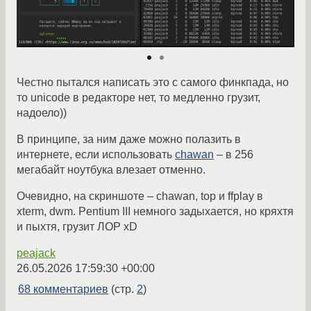
Честно пытался написать это с самого финкпада, но
то unicode в редакторе нет, то медленно грузит,
надоело))
В принципе, за ним даже можно полазить в
интернете, если использовать
chawan
– в 256
мегабайт ноутбука влезает отменно.
Очевидно, на скриншоте – chawan, top и ffplay в
xterm, dwm. Pentium III немного задыхается, но кряхтя
и пыхтя, грузит ЛОР xD
peajack
26.05.2026 17:59:30 +00:00
68 комментариев
(стр.
2
)