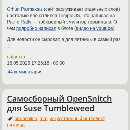
Orhun Parmaksız
(сайт заслуживает отдельных слов)
настолько впечатлился TempleOS, что написал на
Расте
Ratty
— трёхмерный эмулятор терминала. О
чём
подробно написал
в блоге (
видео на youtube
).
Для новости он сыроват, а для пятницы в самый раз.
:)
dataman
15.05.2026 17:25:18 +00:00
44 комментария
Самосборный OpenSnitch
для Suse Tumbleweed
opensnitch
,
rpm
,
искусственный интеллект
,
пятница