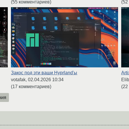
(52
(55 комментариев)
Закос под эти ваши Hyprland'ы
Art
votafak,
02.04.2026 10:34
Eli
(17 комментариев)
(22
ния