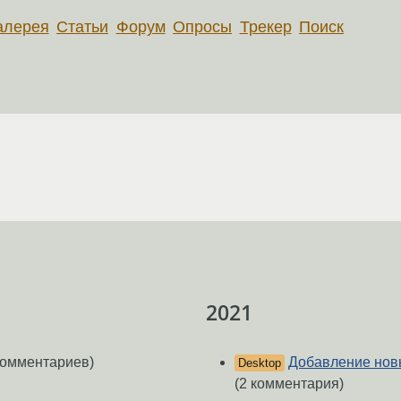
алерея
Статьи
Форум
Опросы
Трекер
Поиск
2021
комментариев)
Добавление новы
Desktop
(2 комментария)