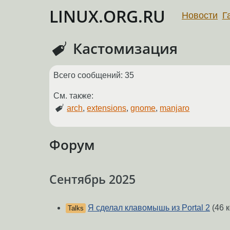
LINUX.ORG.RU
Новости
Г
Кастомизация
Всего сообщений: 35
См. также:
arch
,
extensions
,
gnome
,
manjaro
Форум
Сентябрь 2025
Я сделал клавомышь из Portal 2
(46 
Talks