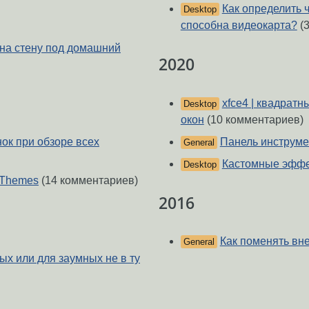
Как определить 
Desktop
способна видеокарта?
(3
на стену под домашний
2020
xfce4 | квадрат
Desktop
окон
(10 комментариев)
Панель инструмен
ок при обзоре всех
General
Кастомные эффе
Desktop
 Themes
(14 комментариев)
2016
Как поменять вне
General
ых или для заумных не в ту