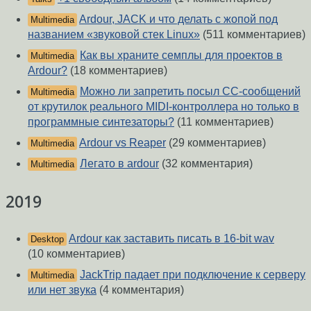
Ardour, JACK и что делать с жопой под
Multimedia
названием «звуковой стек Linux»
(511 комментариев)
Как вы храните семплы для проектов в
Multimedia
Ardour?
(18 комментариев)
Можно ли запретить посыл CC-сообщений
Multimedia
от крутилок реального MIDI-контроллера но только в
программные синтезаторы?
(11 комментариев)
Ardour vs Reaper
(29 комментариев)
Multimedia
Легато в ardour
(32 комментария)
Multimedia
2019
Ardour как заставить писать в 16-bit wav
Desktop
(10 комментариев)
JackTrip падает при подключение к серверу
Multimedia
или нет звука
(4 комментария)