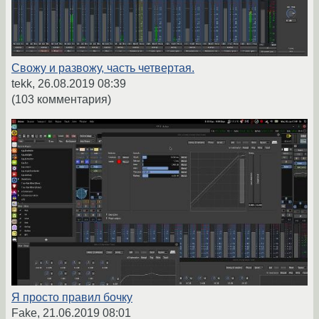
Свожу и развожу, часть четвертая.
tekk,
26.08.2019 08:39
(103 комментария)
Я просто правил бочку
Fake,
21.06.2019 08:01