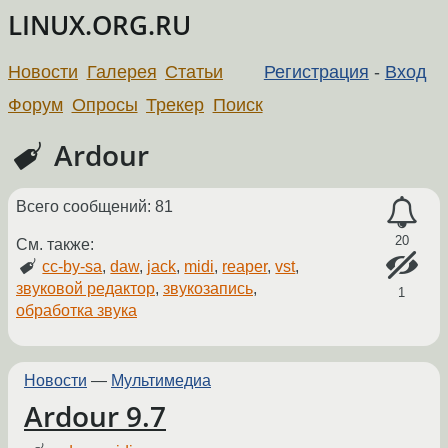
LINUX.ORG.RU
Новости
Галерея
Статьи
Регистрация
-
Вход
Форум
Опросы
Трекер
Поиск
Ardour
Всего сообщений: 81
20
См. также:
cc-by-sa
,
daw
,
jack
,
midi
,
reaper
,
vst
,
звуковой редактор
,
звукозапись
,
1
обработка звука
Новости
—
Мультимедиа
Ardour 9.7