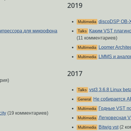
2019
discoDSP OB-X
Multimedia
омпрессора для микрофона
Каким VST плагино
Talks
(11 комментариев)
Loomer Architec
Multimedia
LMMS и аналог
Multimedia
2017
рия)
vst3 3.6.8 Linux bet
Talks
Не собирается 
General
Годные VST по
Multimedia
ity
(19 комментариев)
Легковесная V
Multimedia
Bitwig vst
(2 ко
Multimedia