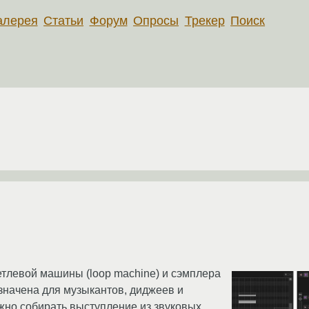
алерея
Статьи
Форум
Опросы
Трекер
Поиск
петлевой машины (loop machine) и сэмплера
начена для музыкантов, диджеев и
жно собирать выступление из звуковых