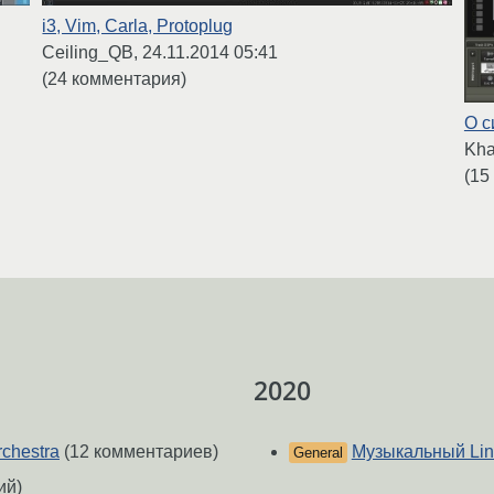
i3, Vim, Carla, Protoplug
Ceiling_QB,
24.11.2014 05:41
(24 комментария)
О с
Kha
(15
2020
chestra
(12 комментариев)
Музыкальный Lin
General
ий)