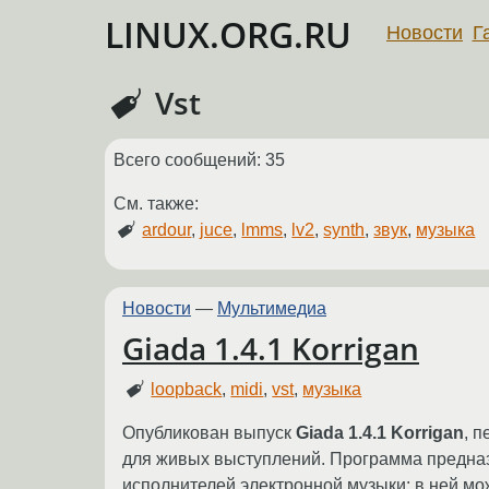
LINUX.ORG.RU
Новости
Г
Vst
Всего сообщений: 35
См. также:
ardour
,
juce
,
lmms
,
lv2
,
synth
,
звук
,
музыка
Новости
—
Мультимедиа
Giada 1.4.1 Korrigan
loopback
,
midi
,
vst
,
музыка
Опубликован выпуск
Giada 1.4.1 Korrigan
, 
для живых выступлений. Программа предназ
исполнителей электронной музыки: в ней мо