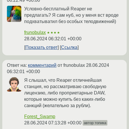
06:22:49 +00:00
Условно-бесплатный Reaper не
предлагать? Я сам нуб, но у меня вст вроде
подхватыватил без особых телодвижений)
frunobulax
★★★★
28.06.2024 06:32:01 +00:00
Показать ответ
Ссылка
Ответ на:
комментарий
от frunobulax
28.06.2024
06:32:01 +00:00
Я слышал, что Reaper отличнейшая
станция, но рассматриваю свободную
лицензию, либо проприетарные DAW,
которые можно купить без каких-либо
санкций (желательно за рубли).
Forest_Swamp
28.06.2024 07:13:28 +00:00
автор топика