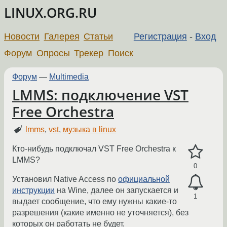
LINUX.ORG.RU
Новости
Галерея
Статьи
Регистрация
-
Вход
Форум
Опросы
Трекер
Поиск
Форум
—
Multimedia
LMMS: подключение VST
Free Orchestra
lmms
,
vst
,
музыка в linux
Кто-нибудь подключал VST Free Orchestra к
LMMS?
0
Установил Native Access по
официальной
инструкции
на Wine, далее он запускается и
1
выдает сообщение, что ему нужны какие-то
разрешения (какие именно не уточняется), без
которых он работать не будет.