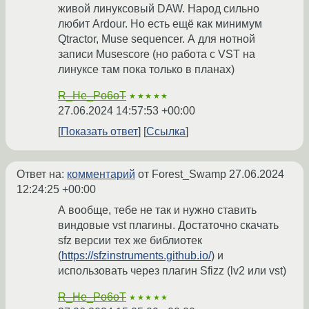
живой линуксовый DAW. Народ сильно
любит Ardour. Но есть ещё как минимум
Qtractor, Muse sequencer. А для нотной
записи Musescore (но работа с VST на
линуксе там пока только в планах)
R_He_Po6oT
★★★★★
27.06.2024 14:57:53 +00:00
Показать ответ
Ссылка
Ответ на:
комментарий
от Forest_Swamp
27.06.2024
12:24:25 +00:00
А вообще, тебе не так и нужно ставить
виндовые vst плагины. Достаточно скачать
sfz версии тех же библиотек
(
https://sfzinstruments.github.io/
) и
использовать через плагин Sfizz (lv2 или vst)
R_He_Po6oT
★★★★★