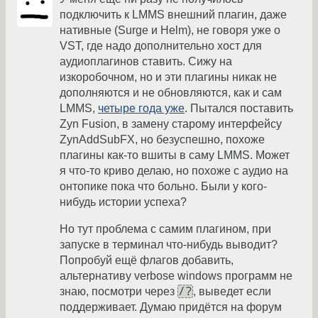
подключить к LMMS внешний плагин, даже
нативные (Surge и Helm), не говоря уже о
VST, где надо дополнительно хост для
аудиоплагинов ставить. Сижу на
изкоробочном, но и эти плагины никак не
дополняются и не обновляются, как и сам
LMMS,
четыре года уже
. Пытался поставить
Zyn Fusion, в замену старому интерфейсу
ZynAddSubFX, но безуспешно, похоже
плагины как-то вшиты в саму LMMS. Может
я что-то криво делаю, но похоже с аудио на
онтопике пока что больно. Были у кого-
нибудь истории успеха?
Но тут проблема с самим плагином, при
запуске в терминал что-нибудь выводит?
Попробуй ещё флагов добавить,
альтернативу verbose windows программ не
/?
знаю, посмотри через
, выведет если
поддерживает. Думаю придётся на форум