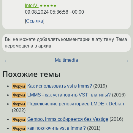
InterVi
★★★★★
09.08.2024 05:36:58 +00:00
Ссылка
Вы не можете добавлять комментарии в эту тему. Тема
перемещена в архив.
←
Multimedia
→
Похожие темы
Как использовать vst в lmms?
(2019)
Форум
LMMS - как установить VST плагины?
(2016)
Форум
Подключение репозиториев LMDE к Debian
Форум
(2022)
Gentoo. lmms собирается без Vestige
(2016)
Форум
как поключить vst в lmms ?
(2011)
Форум