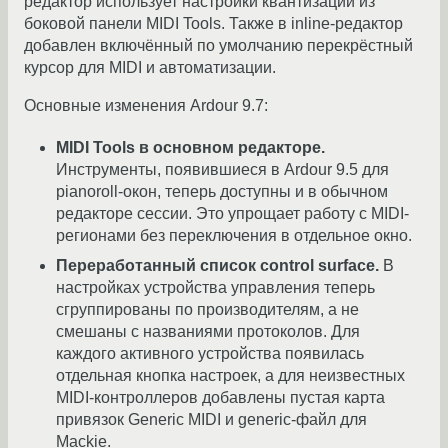
редактор использует настройки квантизации из
боковой панели MIDI Tools. Также в inline-редактор
добавлен включённый по умолчанию перекрёстный
курсор для MIDI и автоматизации.
Основные изменения Ardour 9.7:
MIDI Tools в основном редакторе.
Инструменты, появившиеся в Ardour 9.5 для
pianoroll-окон, теперь доступны и в обычном
редакторе сессии. Это упрощает работу с MIDI-
регионами без переключения в отдельное окно.
Переработанный список control surface.
В
настройках устройства управления теперь
сгруппированы по производителям, а не
смешаны с названиями протоколов. Для
каждого активного устройства появилась
отдельная кнопка настроек, а для неизвестных
MIDI-контроллеров добавлены пустая карта
привязок Generic MIDI и generic-файл для
Mackie.