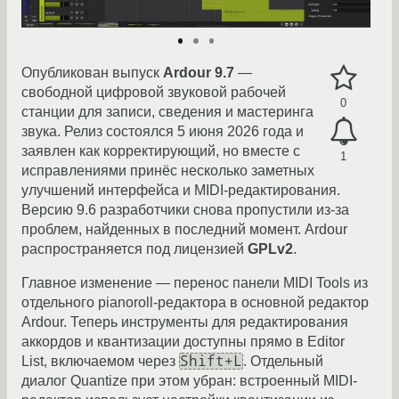
Опубликован выпуск
Ardour 9.7
—
свободной цифровой звуковой рабочей
0
станции для записи, сведения и мастеринга
звука. Релиз состоялся 5 июня 2026 года и
заявлен как корректирующий, но вместе с
1
исправлениями принёс несколько заметных
улучшений интерфейса и MIDI-редактирования.
Версию 9.6 разработчики снова пропустили из-за
проблем, найденных в последний момент. Ardour
распространяется под лицензией
GPLv2
.
Главное изменение — перенос панели MIDI Tools из
отдельного pianoroll-редактора в основной редактор
Ardour. Теперь инструменты для редактирования
аккордов и квантизации доступны прямо в Editor
Shift+L
List, включаемом через
. Отдельный
диалог Quantize при этом убран: встроенный MIDI-