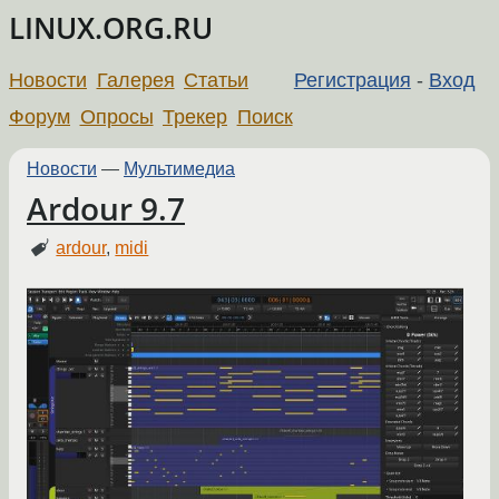
LINUX.ORG.RU
Новости
Галерея
Статьи
Регистрация
-
Вход
Форум
Опросы
Трекер
Поиск
Новости
—
Мультимедиа
Ardour 9.7
ardour
,
midi