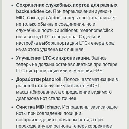
Сохранение служебных портов для разных
backend/device.
При переключении аудио- и
MIDI-бэкендов Ardour теперь восстанавливает
не только обычные соединения, но и
служебные порты: auditioner, metronome/click
out и выход LTC-генератора. Отдельная
настройка выбора порта для LTC-генератора
из-за этого удалена как лишняя.
Улучшения LTC-синхронизации.
Запись
теперь не должна останавливаться при потере
LTC-синхронизации или изменении FPS.
Доработки pianoroll.
Полосы автоматизации в
pianoroll стали лучше учитывать HiDPI-
масштабирование, а определение видимого
диапазона нот стало точнее.
Очистка MIDI chase.
Исправлены зависающие
ноты при совпадении позиции
воспроизведения с началом ноты, а при
переходе внутри региона теперь корректнее