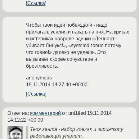
Ссылка
Чтобы твои идеи побеждали - надо
прилагать усилия и пахать на них. На криках
и истериках навроде эдички «Леннарт
убивает Линукс!», «systemd говно потому
что говно!» далеко не уедешь. Это
вызывает скорее сочувствие и
брезгливость.
anonymous
19.11.2014 14:27:40 +00:00
Ссылка
Ответ на:
комментарий
от unt1tled
19.11.2014
14:12:22 +00:00
Твоя гента - набор коекак и чирижжопу
работающих утилит.