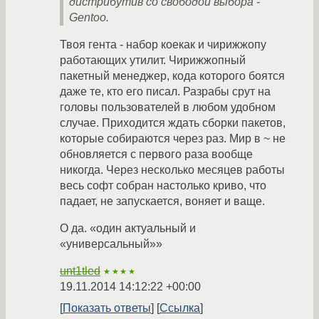
дистрибутив со свободой выбора -
Gentoo.
Твоя гента - набор коекак и чирижжопу
работающих утилит. Чирижжопный
пакетный менеджер, кода которого боятся
даже те, кто его писал. Разрабы срут на
головы пользователей в любом удобном
случае. Приходится ждать сборки пакетов,
которые собираются через раз. Мир в ~ не
обновляется с первого раза вообще
никогда. Через несколько месяцев работы
весь софт собран настолько криво, что
падает, не запускается, воняет и ваще.
О да. «один актуальный и
«универсальный»»
unt1tled
★★★★
19.11.2014 14:12:22 +00:00
Показать ответы
Ссылка