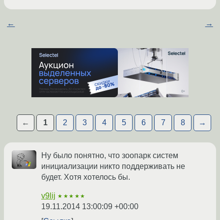
←
→
←
1
2
3
4
5
6
7
8
→
Ну было понятно, что зоопарк систем
инициализации никто поддерживать не
будет. Хотя хотелось бы.
v9lij
★★★★★
19.11.2014 13:00:09 +00:00