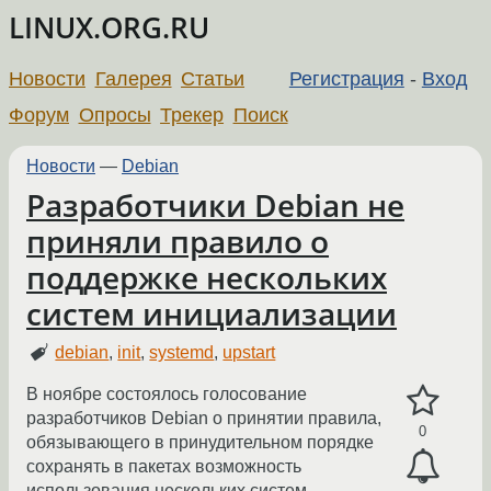
LINUX.ORG.RU
Новости
Галерея
Статьи
Регистрация
-
Вход
Форум
Опросы
Трекер
Поиск
Новости
—
Debian
Разработчики Debian не
приняли правило о
поддержке нескольких
систем инициализации
debian
,
init
,
systemd
,
upstart
В ноябре состоялось голосование
разработчиков Debian о принятии правила,
0
обязывающего в принудительном порядке
сохранять в пакетах возможность
использования нескольких систем