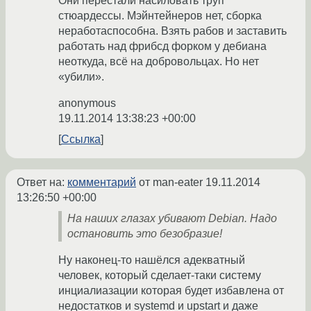
Они перестали насиловать труп
стюардессы. Мэйнтейнеров нет, сборка
неработаспособна. Взять рабов и заставить
работать над фрибсд форком у дебиана
неоткуда, всё на добровольцах. Но нет
«убили».
anonymous
19.11.2014 13:38:23 +00:00
Ссылка
Ответ на:
комментарий
от man-eater
19.11.2014
13:26:50 +00:00
На наших глазах убивают Debian. Надо
остановить это безобразие!
Ну наконец-то нашёлся адекватный
человек, который сделает-таки систему
инциалиазации которая будет избавлена от
недостатков и systemd и upstart и даже