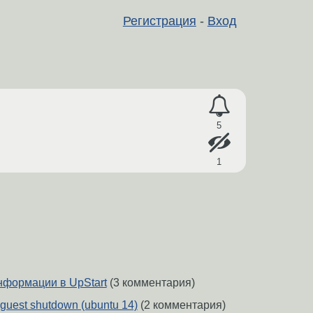
Регистрация
-
Вход
5
1
нформации в UpStart
(3 комментария)
x guest shutdown (ubuntu 14)
(2 комментария)