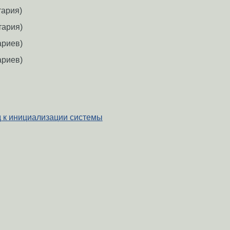
тария)
тария)
ариев)
ариев)
 к инициализации системы