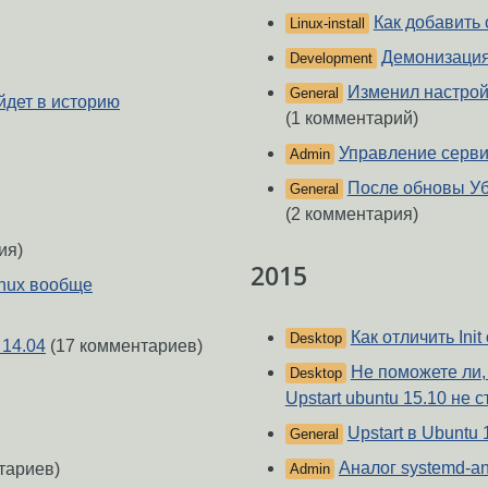
Как добавить 
Linux-install
Демонизация
Development
Изменил настройк
General
йдет в историю
(1 комментарий)
Управление сервис
Admin
После обновы Убу
General
(2 комментария)
ия)
2015
inux вообще
Как отличить Init
Desktop
 14.04
(17 комментариев)
Не поможете ли,
Desktop
Upstart ubuntu 15.10 не с
Upstart в Ubuntu 
General
Аналог systemd-an
тариев)
Admin