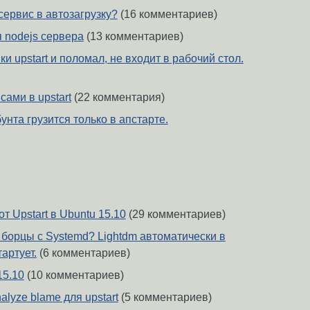
сервис в автозагрузку?
(16 комментариев)
 nodejs сервера
(13 комментариев)
и upstart и поломал, не входит в рабочий стол.
ами в upstart
(22 комментария)
нта грузится только в апстарте.
 от Upstart в Ubuntu 15.10
(29 комментариев)
 борцы с Systemd? Lightdm автоматически в
тартует.
(6 комментариев)
15.10
(10 комментариев)
alyze blame для upstart
(5 комментариев)