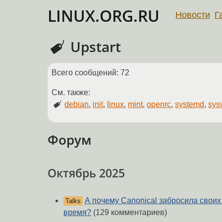
LINUX.ORG.RU
Новости
Г
Upstart
Всего сообщений: 72
См. также:
debian
,
init
,
linux
,
mint
,
openrc
,
systemd
,
sysv
Форум
Октябрь 2025
А почему Canonical забросила свои
Talks
время?
(129 комментариев)