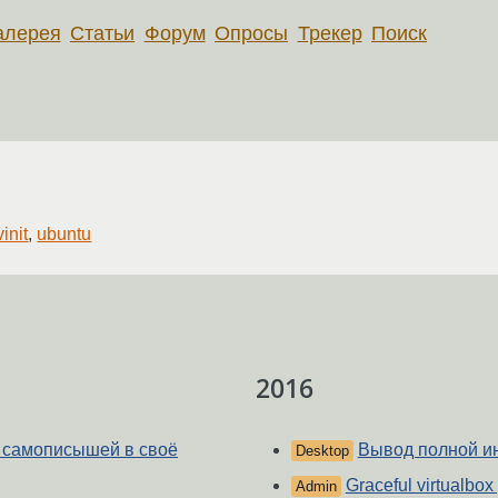
алерея
Статьи
Форум
Опросы
Трекер
Поиск
init
,
ubuntu
2016
х самописышей в своё
Вывод полной и
Desktop
Graceful virtualbo
Admin