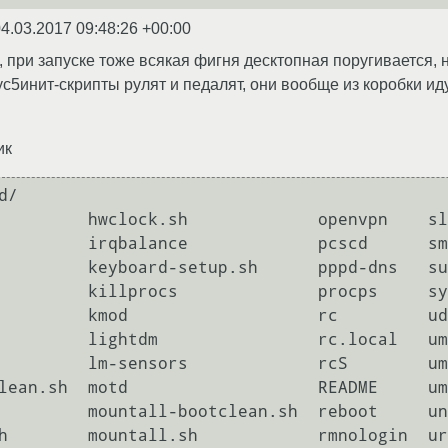
4.03.2017 09:48:26 +00:00
, при запуске тоже всякая фигня десктопная поругивается, но
ус5инит-скрипты рулят и педалят, они вообще из коробки и
ик
/

ADME	  umountroot

om
