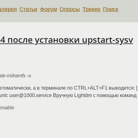
алерея
Статьи
Форум
Опросы
Трекер
Поиск
4 после установки upstart-sysv
te-initramfs -u
автоматически, а в терминале по CTRL+ALT+F1 выводится: [ 1
own unit: user@1000.service Вручную Lightdm с помощью команд
 enable