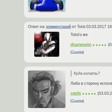
Ответ на:
комментарий
от Tolst
03.03.2017 18
Tolst'о же
dhameoelin
(
0
★★★★★
Ссылка
Куда копать?
Либо в сторону испол
intelfx
(
03.03.
★★★★★
Ссылка