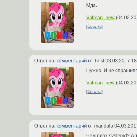
Мда.
Valman_new
(
04.03.20
Ссылка
Ответ на:
комментарий
от Tolst
03.03.2017 18
Нужно. И не спрашива
Valman_new
(
04.03.20
Ссылка
Ответ на:
комментарий
от mandala
04.03.201
Чем плох systemd? А т