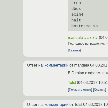
cron			mountdevsubfs.sh       rsync	  uuidd

dbus			mountkernfs.sh	       rsyslog	  virtualbox

exim4			mountnfs-bootclean.sh  sendsigs   x11-common

halt			mountnfs.sh	       single

mandala
(
04.0
★★★★★
Последнее исправление: 
Ссылка
Ответ на:
комментарий
от mandala
04.03.201
В Debian с оформлени
Tolst
(
04.03.2017 10:51
Показать ответ
Ссылка
Ответ на:
комментарий
от Tolst
04.03.2017 10