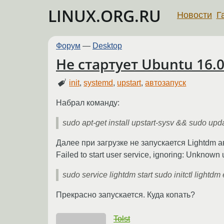
LINUX.ORG.RU
Новости
Г
Форум
—
Desktop
Не стартует Ubuntu 16.0
init
,
systemd
,
upstart
,
автозапуск
Набрал команду:
sudo apt-get install upstart-sysv && sudo upda
Далее при загрузке не запускается Lightdm 
Failed to start user service, ignoring: Unkn
sudo service lightdm start sudo initctl lightdm
Прекрасно запускается. Куда копать?
Tolst