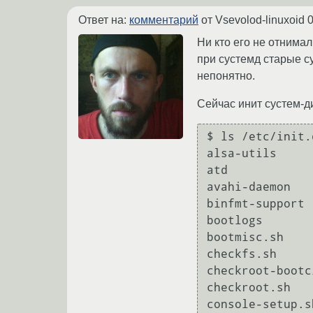
Ответ на:
комментарий
от Vsevolod-linuxoid
0
Ни кто его не отнимал
при сустемд старые с
непонятно.
Сейчас инит сустем-д
$ ls /etc/init.d
alsa-utils		hwclock.sh	       openvpn	  slim

atd			irqbalance	       pcscd	  smartmontools

avahi-daemon		keyboard-setup.sh      pppd-dns   sudo

binfmt-support		killprocs	       procps	  sysstat

bootlogs		kmod		       rc	  udev

bootmisc.sh		lightdm		       rc.local   umountfs

checkfs.sh		lm-sensors	       rcS	  umountnfs.sh

checkroot-bootclean.sh	motd		       RE
checkroot.sh		mountall-bootclean.sh  reboot	  unattended-upgrades

console-setup.sh	mountall.sh	       rmnologin  urand