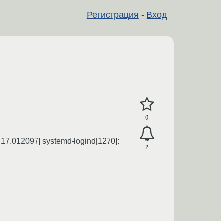
Регистрация
-
Вход
0
7.012097] systemd-logind[1270]:
2