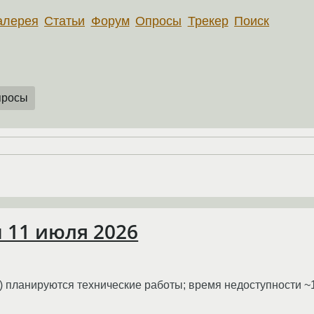
алерея
Статьи
Форум
Опросы
Трекер
Поиск
просы
 11 июля 2026
) планируются технические работы; время недоступности ~1