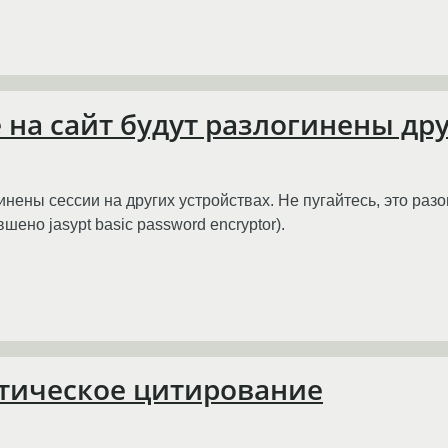
на сайт будут разлогинены дру
нены сессии на других устройствах. Не пугайтесь, это раз
ено jasypt basic password encryptor).
атическое цитирование