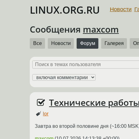
LINUX.ORG.RU
Новости
Г
Сообщения
maxcom
Все
Новости
Форум
Галерея
О
Технические работы
lor
Завтра во второй половине дня (~16:00 MSK
maxcom
(
10.07.2026 14:13:38 +00:00
)