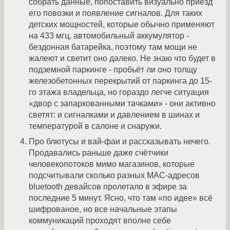
собрать данные, попоставить визуально приезд
его повозки и появление сигналов. Для таких
детских мощностей, которые обычно применяют
на 433 мгц, автомобильный аккумулятор -
бездонная батарейка, поэтому там мощи не
жалеют и светит оно далеко. Не знаю что будет в
подземной паркинге - пробьёт ли оно толщу
железобетонных перекрытий от паркинга до 15-
го этажа владельца, но гораздо легче ситуация
«двор с запаркованными тачками» - они активно
светят: и сигналками и давлением в шинах и
температурой в салоне и снаружи.
Про блютусы и вай-фаи и рассказывать нечего.
Продавались раньше даже счётчики
человекопотоков мимо магазинов, которые
подсчитывали сколько разных MAC-адресов
bluetooth девайсов пролетало в эфире за
последние 5 минут. Ясно, что там «по идее» всё
шифрованое, но все начальные этапы
коммуникаций проходят вполне себе