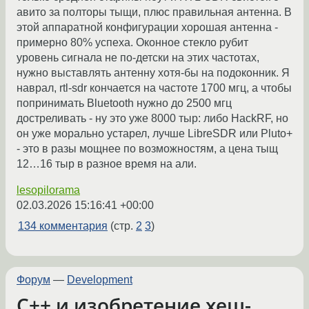
авито за полторы тыщи, плюс правильная антенна. В
этой аппаратной конфигурации хорошая антенна -
примерно 80% успеха. Оконное стекло рубит
уровень сигнала не по-детски на этих частотах,
нужно выставлять антенну хотя-бы на подоконник. Я
наврал, rtl-sdr кончается на частоте 1700 мгц, а чтобы
попринимать Bluetooth нужно до 2500 мгц
достреливать - ну это уже 8000 тыр: либо HackRF, но
он уже морально устарел, лучше LibreSDR или Pluto+
- это в разы мощнее по возможностям, а цена тыщ
12…16 тыр в разное время на али.
lesopilorama
02.03.2026 15:16:41 +00:00
134 комментария
(стр.
2
3
)
Форум
—
Development
C++ и изобретение хеш-