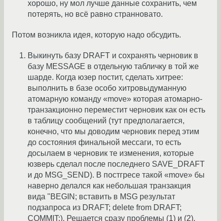
хорошо, ну мол лучше данные сохранить, чем
потерять, но всё равно странновато.
Потом возникла идея, которую надо обсудить.
Выкинуть базу DRAFT и сохранять черновик в
базу MESSAGE в отдельную табличку в той же
шарде. Когда юзер постит, сделать хитрее:
выполнить в базе особо хитровыдуманную
атомарную команду «move» которая атомарно-
транзакционно переместит черновик как он есть
в таблицу сообщений (тут предполагается,
конечно, что мы доводим черновик перед этим
до состояния финальной мессаги, то есть
досылаем в черновик те изменения, которые
юзверь сделал после последнего SAVE_DRAFT
и до MSG_SEND). В постгресе такой «move» бы
наверно делался как небольшая транзакция
вида "BEGIN; вставить в MSG результат
подзапроса из DRAFT; delete from DRAFT;
COMMIT;). Решается сразу проблемы (1) и (2).