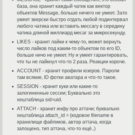
база, она хранит каждый чатик как вектор
объектов Message, больше ничего не умеет. Зато
умеет зверски быстро отдать любой подинтервал
любого чатика или вставить мессагу в середину
чатика длиной миллиард месаг за микросекунду.
LIKES - хранит лайки к чему-то, может вернуть
число лайков под каким-то объектом по его ID,
больше ничо не умеет. Ну и умеет гарантировать,
что ты не лайкнул что-то 2 раза. Реакции короче.
ACCOUNT - хранит профили юзеров. Пароли
там всякие, ID фотки аватара и что-то такое.
SESSION - хранит куки или какие-то
залогиненные сессии; Буквально это
хештаблица sid=uid.
ATTACH - хранит инфу про аттачи; буквально
хештаблица attach_id = (кодовое filename в
хранилище файликов, автор аттача, когда
запощено, тип аттача, что-то ещё..)