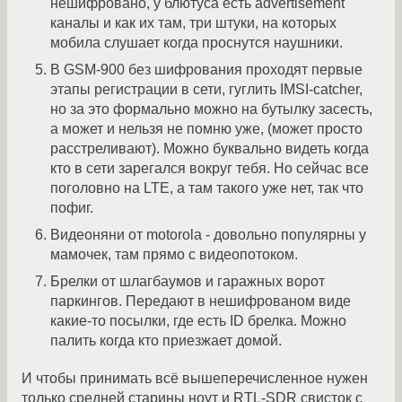
нешифровано, у блютуса есть advertisement
каналы и как их там, три штуки, на которых
мобила слушает когда проснутся наушники.
В GSM-900 без шифрования проходят первые
этапы регистрации в сети, гуглить IMSI-catcher,
но за это формально можно на бутылку засесть,
а может и нельзя не помню уже, (может просто
расстреливают). Можно буквально видеть когда
кто в сети зарегался вокруг тебя. Но сейчас все
поголовно на LTE, а там такого уже нет, так что
пофиг.
Видеоняни от motorola - довольно популярны у
мамочек, там прямо с видеопотоком.
Брелки от шлагбаумов и гаражных ворот
паркингов. Передают в нешифрованом виде
какие-то посылки, где есть ID брелка. Можно
палить когда кто приезжает домой.
И чтобы принимать всё вышеперечисленное нужен
только средней старины ноут и RTL-SDR свисток с