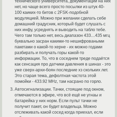
технического университета, документации на них
нет, но чаще всего просто посылки из штук 40-
100 каиких-то битов с 2FSK-подобной
модуляцией. Можно при желании сделать себе
домашний градусник, который будет слушать с
них инфу, усреднять и выводить на табло тебе.
Чего там только нет, весь диапазон 433…435 мгц
буквально засран какими-то нешифроваными
пакетами о какой-то херне - их можно годами
разбирать и получать горы какой-то
информации. То, что в соседнем треде подаётся
как сенсация про датчики давления в шинах - это
уже сверх-архи-боян последние хз скольких лет.
Это старая тема, дефолтная частота этой
помойки - 433.92 MHz, там насрано по горло.
Автосигнализации. Тачки, стоящие под окном,
отмечаются в эфире, что всё ещё не угнаы и
батарейка у них норм. Если пульт тачки не
получит пакет, он будит владельца. Можно
отслеживать какой сосед когда приехал, если