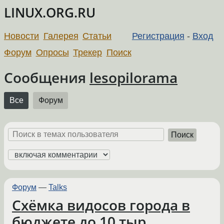
LINUX.ORG.RU
Новости
Галерея
Статьи
Регистрация
-
Вход
Форум
Опросы
Трекер
Поиск
Сообщения
lesopilorama
Все
Форум
Поиск
Форум
—
Talks
Схёмка видосов города в
бюджете до 10 тыр.