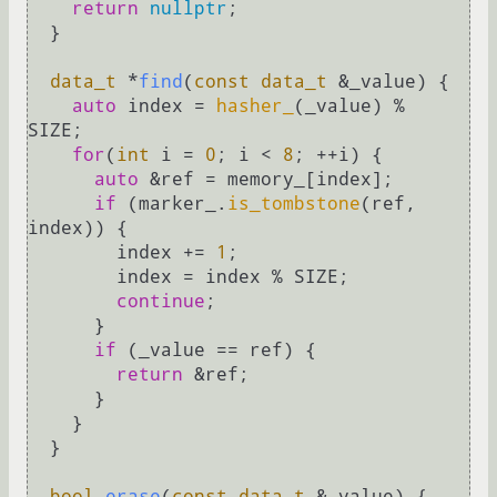
return
nullptr
;

  }

data_t
 *
find
(
const
data_t
 &_value)
{

auto
 index = 
hasher_
(_value) % 
SIZE;

for
(
int
 i = 
0
; i < 
8
; ++i) {

auto
 &ref = memory_[index];

if
 (marker_.
is_tombstone
(ref, 
index)) {

        index += 
1
;

        index = index % SIZE;

continue
;

      }

if
 (_value == ref) {

return
 &ref;

      }

    }

  }

bool
erase
(
const
data_t
 &_value)
{
