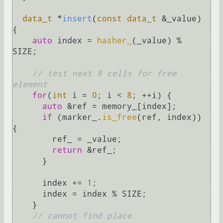
data_t
 *
insert
(
const
data_t
 &_value)
{

auto
 index = 
hasher_
(_value) % 
SIZE;

// test next 8 cells for free 
element
for
(
int
 i = 
0
; i < 
8
; ++i) {

auto
 &ref = memory_[index];

if
 (marker_.
is_free
(ref, index)) 
{

        ref_ = _value;

return
 &ref_;

      }

      index += 
1
;

      index = index % SIZE;

    }

// cannot find place