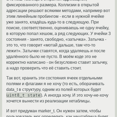
фиксированного размера. Коллизии в открытой
адресации решают всякими методами, например вот
этим линейным пробингом - если в нужной ячейке
уже занято, кладёшь куда-то в следующую. При
поиске, соответственно, оцениваешь не одну ячейку,
в которую попал хешом, а ряд следующих. У ячейки 3
состояния - занято, свободно, «затычка». Затычка -
это то, что говорит «мотай дальше, там что-то
лежит». Затычки ставятся, когда удаляешь и после
удалённого было не пусто. В моём коде это не
корректно написано - он безусловно ставит затычку,
а надо проверить что её ставить стоит.
Так вот, хранить эти состояния ячеек отдельными
полями и флагами я не хочу (то есть, оборачивать
data_t в структуру, одним из полей которых будет
uint8_t state
). А иногда хочу. И это хочу-не-хочу
хочется вынести из реализации хетаблицы.
И вот придуман marker_t. Он нужен затем, чтобы
пользователь мог определить, как хештаблица будет