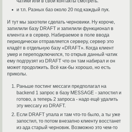
чатики или в свои контакты смотреть.
и т.п. Разных баз около 20 под каждый пук.
И тут мы захотели сделать черновики. Ну короче,
запилили базу DRAFT и запилили функционал в
клиента и в сервер. Набираемое в поле ввода
периодически отправляется серверу, сервер это
кладёт в отдельную базу «DRAFT». Когда клиент
умер и переподключился, то открыв данный чатик
ему подгрузят из DRAFT что он там набирал и он
может продолжить. Всё как-бы хорошо, но есть
приколы.
Раньше постинг мессаги предполагал на
backend 1 запрос в базу MESSAGE - запостил и
готово, а теперь 2 запроса - надо ещё удалить
эту мессагу из DRAFT.
Если DRAFT упала и там что-то было, а ты уже
запостил, то потом внезапно клиенту восстанет
из ада старый черновик. Возможно это чем-то