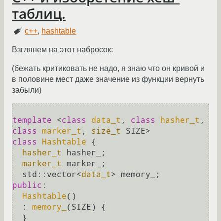
таблиц.
c++
,
hashtable
Взглянем на этот набросок:
(бежать критиковать не надо, я знаю что он кривой и
в половине мест даже значение из функции вернуть
забыли)
template
 <
class
data_t
, 
class
hasher_t
, 
class
marker_t
, 
size_t
class
Hashtable
 {

hasher_t
 hasher_;

marker_t
 marker_;

  std::vector<
data_t
public
:

Hashtable
()

  : 
memory_
(SIZE) {

  }
