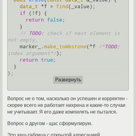
data_t
 *f = 
find
(_value);

if
 (!f) {

return
false
;

    }

// 
TODO:
 check if next element is 
not empty.
    marker_.
make_tombstone
(*f 
/*
TODO:
index argument*/
);

return
true
;

  }

};

Развернуть
Вопрос не о том, насколько он успешен и корректен -
скорее всего не работает нихрена и какие-то случаи
не учитывает. Я его даже компилять не пытался.
Вопрос о другом - щас сформулирую.
Это хеш-таблица с открытой адресацией,