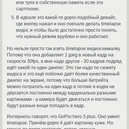
или тупо в собственную память если это
сартпхоне.
В идеале это какой-то gopro-подобный девайс,
где кнопку нажал и оно поехало делать timelapse
видос и чтобы было достаточно просто понять,
что нужный режим врублен и оно работает.
Но нельзя просто так взять timelapse видеоснималку.
Потому что она добавляет 1 jpeg в новый кадр на
скорости 30fps, а мне надо другое - 30 кадров подряд
идёт какой-то один джипег. Это так надо по сюжету
видоса и это ещё побочно даёт более качественный
джипег на экране, потому что больше битрейта
можно потратить на один кадр в потоке и кодек не
дёргается постоянно между кардинально разными
картинками - а камера будет двигаться и постоянно
будут разные вещи попадать в кадр.
Интернеты говорят, что GoPro hero 3 plus. Оно умеет
timelapse. Причём gopro 4 даёт картинку хуже. Но