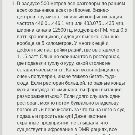
В радиусе 500 метров все разговоры по рациям
всех охранников всех пятёрочек, бизнес-
центров, грузчиков. Типичный конфиг их рации:
частота 446.0…446.1 мгц или 433.075…435 мгц,
ширина канала 12500 гц, модуляция FM, мощ 0.5
ватт. Крановщиков, сидящих высоко, слышно
вообще за 5 километров. У многих ещё и
дефолтные настройки раций, где выставлено
1…5 ватт. Слышно официантов в ресторанах,
где подвезли тухлую куру, какой столик не
оставил чаевые и т.п. Канал кухня-официанты
очень популярен, иначе тяжело бегать туда-
сюда. Если ресторан большой, то разные концы
кухни обсуждают «мишаня, ты фарш вытащил
размораживаться»? Если долго слушать один
ресторан, можно потом буквально владельцу
позвонить и перечислить за что ты на него в суд
подашь и просить выкуп! Даже частные
охранные предприятия не слышали, что
существует шифрование в DMR рациях, всё