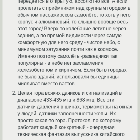
передаётся в открытую, абсолютно всё! А если
пролетать с приёмником над крупным городом в
обычном пассажирском самолёте, то хоть у него
корпус и алюминевый, то слышно вообще весь
этот город! Вверх-то колебание летит не через
здания, а по прямой видимости через самую
комфортную для него среду - чистое небо, с
минимумом затухания почти как в космосе.
Именно поэтому самолёты-разведчики так
популярны - в небе нет захламления
железобетоном и кирпичом. Если бы в городах
не было зданий, использовали бы единицы
милливат вместо ваттов.
Целая гора всяких дачиков и сигнализаций в
диапазоне 433-435 мгц и 868 мгц. Все эти
датчики давления в шинах, термометры на окнах
у людей, датчики заполненности жопы. Их
просто какая-то гора. Протокол, по которому
работает каждый конкретный - очередная
техническая фантазия выпускника китайского