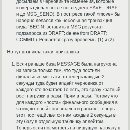
досылаем в черновик те изменения, которые
юзверь сделал после последнего SAVE_DRAFT
и до MSG_SEND). В постгресе такой «move» бы
наверно делался как небольшая транзакция
вида "BEGIN; вставить в MSG результат
подзапроса из DRAFT; delete from DRAFT;
COMMIT;). Решается сразу проблемы (1) и (2).
Но тут возникла такая приколюха:
Если раньше база MESSAGE была нагружена
на запись только тем, что туда постили
финальные мессаги, то теперь каждые 2
секунды туда будет апдейт черновика от
каждого кто печатает. То есть, это сразу кратный
рост нагрузки в разы. Прям в разы. Потому что
для каждого «поста» финального сообщения в
чатик, который совершался и раньше, теперь
этот пост ещё льётся нам каждые 2 секунды в
эту базу в отдельную табличку апдейтом.
Теперь если посмотреть на пишущую нагрузку в