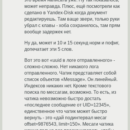
может неправда. Плюс, ещё посмотрели как
сделано в Yandex-Disk когда документ
редактируешь. Там ваще звери, только руки
убрал с клавы - хоба сохранилось, там прям
вообще задержек нет.
Ну да, может и 10 и 15 секунд норм и пофиг,
допечатает эти 5 слов.
Вот это вот «uuid в логе отправленного» -
сложно-сложно. Нет никакого лога
отправленного. Чатик представляет собой
список объектов «Message». Он линейный.
Индексов никаких нет. Кроме текстового
поиска по мессагам, возможно. То есть, из
чатика невозможно быстро достать
«последнее сообщение от UID=12345»,
единственное что чатик может быстро
вернуть - это «дай подинтервал месаг
offset=9876543, limit=150». Месаги чатика