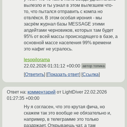
вылезло и ты узнал в этом вылезшем что-
то, что пытался отправить с компа но
отвлёкся. В этом особая ирония - мы
засрём журнал базы MESSAGE этими
апдейтами черновиков, которых там будет
95% от всей массы происходящего в базе, а
основной массе населения 99% времени
это нафиг не усралось.
lesopilorama
22.02.2026 01:31:12 +00:00
автор топика
Ответить
Показать ответ
Ссылка
Ответ на:
комментарий
от LightDiver
22.02.2026
01:27:35 +00:00
Ну я согласен, что это крутая фича, но
скажем так это вообще не обязательно и,
например, в телеграмме это только
раздржает. Открываешь чат, а там