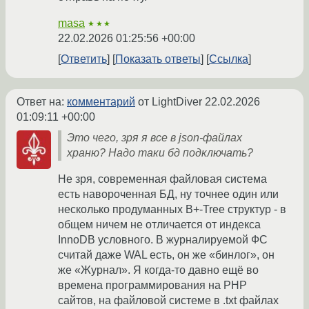
masa
★★★
22.02.2026 01:25:56 +00:00
Ответить
Показать ответы
Ссылка
Ответ на:
комментарий
от LightDiver
22.02.2026
01:09:11 +00:00
Это чего, зря я все в json-файлах
храню? Надо таки бд подключать?
Не зря, современная файловая система
есть навороченная БД, ну точнее один или
несколько продуманных B+-Tree структур - в
общем ничем не отличается от индекса
InnoDB условного. В журналируемой ФС
считай даже WAL есть, он же «бинлог», он
же «Журнал». Я когда-то давно ещё во
времена программирования на PHP
сайтов, на файловой системе в .txt файлах