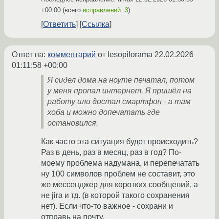
+00:00
(всего
исправлений: 3
)
Ответить
Ссылка
Ответ на:
комментарий
от lesopilorama
22.02.2026
01:11:58 +00:00
Я сидел дома на ноуте печатал, потом
у меня пропал интернет. Я пришёл на
работу или достал смартфон - а там
хоба и можно допечатать где
остановился.
Как часто эта ситуация будет происходить?
Раз в день, раз в месяц, раз в год? По-
моему проблема надумана, и перепечатать
ну 100 символов проблем не составит, это
же мессенджер для коротких сообщений, а
не jira и тд. (в которой такого сохранения
нет). Если что-то важное - сохрани и
отправь на почту.