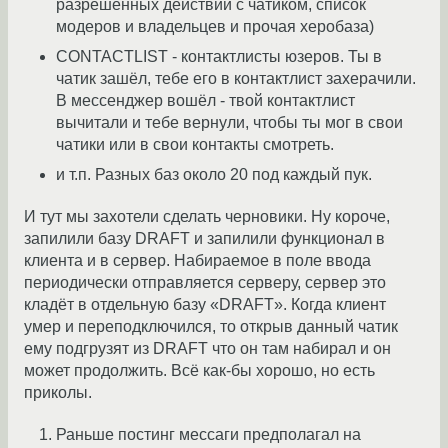
разрешённых действий с чатиком, список
модеров и владельцев и прочая херобаза)
CONTACTLIST - контактлисты юзеров. Ты в
чатик зашёл, тебе его в контактлист захерачили.
В мессенджер вошёл - твой контактлист
вычитали и тебе вернули, чтобы ты мог в свои
чатики или в свои контакты смотреть.
и т.п. Разных баз около 20 под каждый пук.
И тут мы захотели сделать черновики. Ну короче,
запилили базу DRAFT и запилили функционал в
клиента и в сервер. Набираемое в поле ввода
периодически отправляется серверу, сервер это
кладёт в отдельную базу «DRAFT». Когда клиент
умер и переподключился, то открыв данный чатик
ему подгрузят из DRAFT что он там набирал и он
может продолжить. Всё как-бы хорошо, но есть
приколы.
Раньше постинг мессаги предполагал на