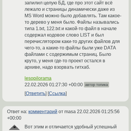
запилил целую БД, где про этот сайт всё
лежало и страницы динамически даже из
MS Word можно было добавлять. Там какое-
то дерево у меня было. Файлы назывались
типа 1.txt, 122.txt и какой-то файл в начале
содержал кодовое слово LIST и был
перечислятором каки-то других файлов для
чего-то, а какие-то файлы были уже DATA
файлами с содержимым страниц. Было
круто, у меня где-то проект остался в
архиве, надо взорвать гитхаб.
lesopilorama
22.02.2026 01:27:30 +00:00
автор топика
Ответить
Ссылка
Ответ на:
комментарий
от masa
22.02.2026 01:25:56
+00:00
Вот этим и отличается удобный успешный