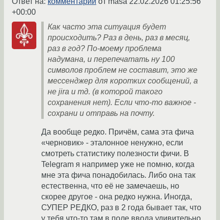
Ответ на:
комментарий
от masa
22.02.2026 01:25:56
+00:00
Как часто эта ситуация будет
происходить? Раз в день, раз в месяц,
раз в год? По-моему проблема
надумана, и перепечатать ну 100
символов проблем не составит, это же
мессенджер для коротких сообщений, а
не jira и тд. (в которой такого
сохранения нет). Если что-то важное -
сохрани и отправь на почту.
Да вообще редко. Причём, сама эта фича
«черновик» - эталонное ненужно, если
смотреть статистику полезности фичи. В
Telegram я например уже не помню, когда
мне эта фича понадобилась. Либо она так
естественна, что её не замечаешь, но
скорее другое - она редко нужна. Иногда,
СУПЕР РЕДКО, раз в 2 года бывает так, что
у тебя что-то там в поле ввода удивительно