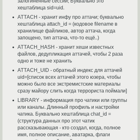
залогиненные сессии; Буквально это
хештаблица sid=uid.
ATTACH - хранит инфу про аттачи; буквально
хештаблица attach_id = (кодовое filename в
хранилище файликов, автор аттача, когда
запощено, тип аттача, что-то ещё..)
ATTACH_HASH - хранит хеши известных
файлов, дедупликация аттачей, чтобы 2 раза
одно и тоже не хранить
ATTACH_UID - обратный индекс для аттачей
uid=[список всех аттачей этого юзера, чтобы
можно было все экстремистские материалы
сразу майору слить когда террориста поймали]
LIBRARY - информация про чатики или группы
или каналы. Длинный профиль и настройки
чатика. Буквально хештаблица chat_id =
(структура данных про этот чатик
рассказывающая - кто создал, когда, полное
имя, полное описание, аватарка, флаги