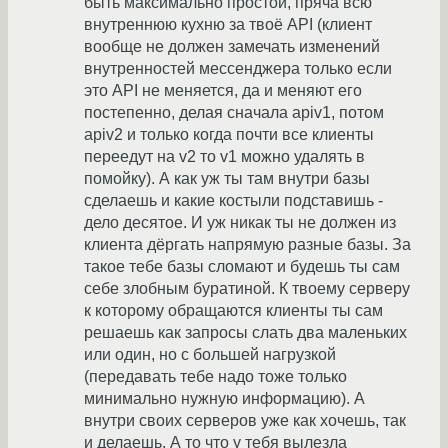
быть максимально простой, пряча всю
внутреннюю кухню за твоё API (клиент
вообще не должен замечать изменений
внутренностей мессенджера только если
это API не меняется, да и меняют его
постепенно, делая сначала apiv1, потом
apiv2 и только когда почти все клиенты
переедут на v2 то v1 можно удалять в
помойку). А как уж ты там внутри базы
сделаешь и какие костыли подставишь -
дело десятое. И уж никак ты не должен из
клиента дёргать напрямую разные базы. За
такое тебе базы сломают и будешь ты сам
себе злобным буратиной. К твоему серверу
к которому обращаются клиенты ты сам
решаешь как запросы слать два маленьких
или один, но с большей нагрузкой
(передавать тебе надо тоже только
минимально нужную информацию). А
внутри своих серверов уже как хочешь, так
и делаешь. А то что у тебя вылезла