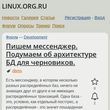
LINUX.ORG.RU
Новости
Галерея
Статьи
Регистрация
-
Вход
Форум
Опросы
Трекер
Поиск
Форум
—
Development
Пишем мессенджер.
Подумаем об архитектуре
БД для черновиков.
dbms
Есть мессенджер, в котором несколько
разных распределённых баз, ничего не
0
знающих друг от друге и не имеющих
распределённых транзакций. Одна база -
это, условно, как отдельный постгрес, а
2
распределённая - это значит пошарденая