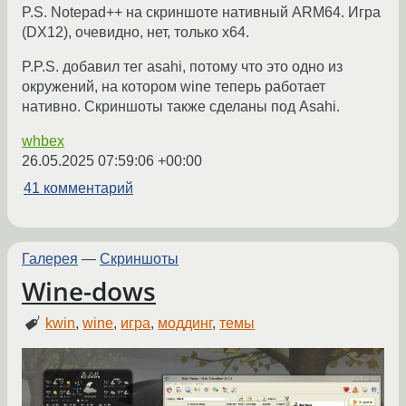
P.S. Notepad++ на скриншоте нативный ARM64. Игра
(DX12), очевидно, нет, только x64.
P.P.S. добавил тег asahi, потому что это одно из
окружений, на котором wine теперь работает
нативно. Скриншоты также сделаны под Asahi.
whbex
26.05.2025 07:59:06 +00:00
41 комментарий
Галерея
—
Скриншоты
Wine-dows
kwin
,
wine
,
игра
,
моддинг
,
темы