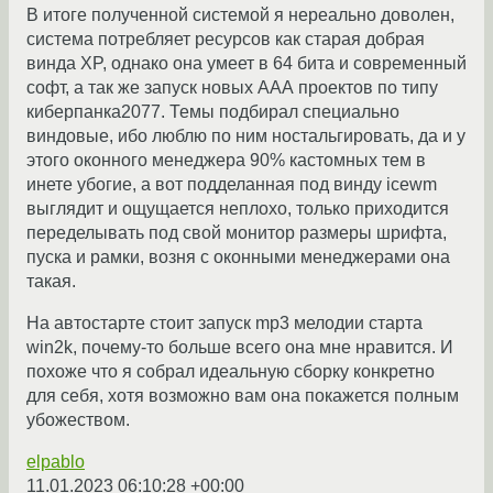
В итоге полученной системой я нереально доволен,
система потребляет ресурсов как старая добрая
винда XP, однако она умеет в 64 бита и современный
софт, а так же запуск новых ААА проектов по типу
киберпанка2077. Темы подбирал специально
виндовые, ибо люблю по ним ностальгировать, да и у
этого оконного менеджера 90% кастомных тем в
инете убогие, а вот подделанная под винду icewm
выглядит и ощущается неплохо, только приходится
переделывать под свой монитор размеры шрифта,
пуска и рамки, возня с оконными менеджерами она
такая.
На автостарте стоит запуск mp3 мелодии старта
win2k, почему-то больше всего она мне нравится. И
похоже что я собрал идеальную сборку конкретно
для себя, хотя возможно вам она покажется полным
убожеством.
elpablo
11.01.2023 06:10:28 +00:00