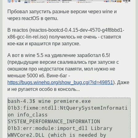
Прбовал запустить разные версии через wine и
через reactOS в qemu.
В reactos (reactos-bootcd-0.4.15-dev-4570-g4f8bbd1-
x86-gcc-lin-rel.iso) получилось не очень - ставится
кое-как и крашится при запуске.
А вот в wine 5.5 на удивление заработал 6.5!
(предыдущие версии сваливались при запуске с
окошком про недостаток памяти, мол нужно не
меньше 5000 кб. Вине-баг -
https://bugs.winehq.org/show_bug.cgi?id=49851
). Даже
и не ругается особо в консоль...
bash-4.3$ wine premiere.exe

01b3:fixme:ntdll:NtQuerySystemInformati
on info_class 
SYSTEM_PERFORMANCE_INFORMATION

01b3:err:module:import_dll Library 
WMVCore2.DLL (which is needed by 