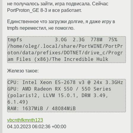
не получалось зайти, игра подвисала. Сейчас
PortProton_GE 8-3 и все работает.
Единственное что загрузки долгие, я даже игру в
tmpfs переместил, не помогло.
tmpfs           3.0G  2.3G  778M  75% 
/home/oleg/.local/share/PortWINE/PortPr
oton/data/prefixes/DOTNET/drive_c/Progr
Железо такое:
CPU: Intel Xeon E5-2678 v3 @ 24x 3.3GHz

GPU: AMD Radeon RX 550 / 550 Series 
(polaris12, LLVM 15.0.1, DRM 3.49, 
6.1.49)

RAM: 1637MiB / 48084MiB
vbcnthfkmnth123
04.10.2023 06:02:36 +00:00