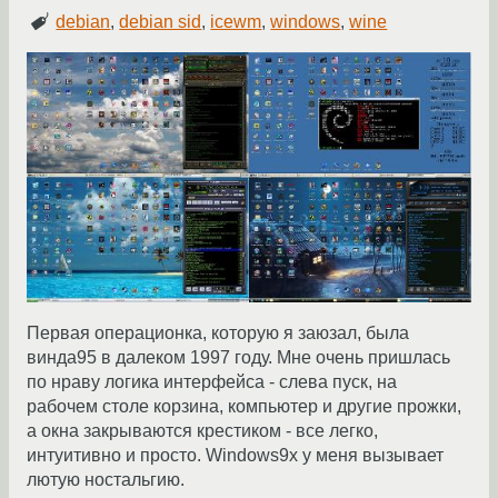
debian
,
debian sid
,
icewm
,
windows
,
wine
Первая операционка, которую я заюзал, была
винда95 в далеком 1997 году. Мне очень пришлась
по нраву логика интерфейса - слева пуск, на
рабочем столе корзина, компьютер и другие прожки,
а окна закрываются крестиком - все легко,
интуитивно и просто. Windows9x у меня вызывает
лютую ностальгию.