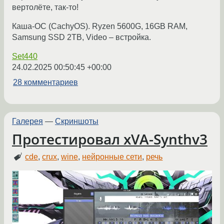
вертолёте, так-то!
Каша-ОС (CachyOS). Ryzen 5600G, 16GB RAM,
Samsung SSD 2TB, Video – встройка.
Set440
24.02.2025 00:50:45 +00:00
28 комментариев
Галерея
—
Скриншоты
Протестировал xVA-Synthv3
cde
,
crux
,
wine
,
нейронные сети
,
речь