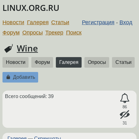
LINUX.ORG.RU
Новости
Галерея
Статьи
Регистрация
-
Вход
Форум
Опросы
Трекер
Поиск
Wine
Новости
Форум
Галерея
Опросы
Статьи
Добавить
Всего сообщений: 39
86
31
Галерея
—
Скриншоты