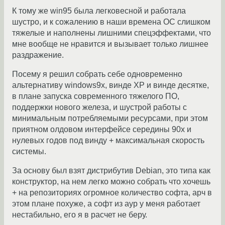
К тому же win95 была легковесной и работала
шустро, и к сожалению в наши времена ОС слишком
тяжелые и наполнены лишними спецэффектами, что
мне вообще не нравится и вызывает только лишнее
раздражение.
Посему я решил собрать себе одновременно
альтернативу windows9x, винде XP и винде десятке,
в плане запуска современного тяжелого ПО,
поддержки нового железа, и шустрой работы с
минимальным потребляемыми ресурсами, при этом
приятном олдовом интерфейсе середины 90х и
нулевых годов под винду + максимальная скорость
системы.
За основу был взят дистрибутив Debian, это типа как
конструктор, на нем легко можно собрать что хочешь
+ на репозиториях огромное количество софта, арч в
этом плане похуже, а софт из аур у меня работает
нестабильно, его я в расчет не беру.