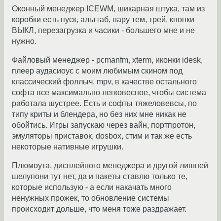
Оконный менеджер ICEWM, шикарная штука, там из
коробки есть пуск, альттаб, пару тем, трей, кнопки
ВЫКЛ, перезагрузка и часики - большего мне и не
нужно.
Файловый менеджер - pcmanfm, xterm, иконки idesk,
плеер аудасиоус с моим любимым скином под
классический фоллыч, mpv, в качестве остального
софта все максимально легковесное, чтобы система
работала шустрее. Есть и софты тяжеловевсы, по
типу криты и блендера, но без них мне никак не
обойтись. Игры запускаю через вайн, портпротон,
эмуляторы приставок, dosbox, стим и так же есть
некоторые нативные игрушки.
Плюмоута, дисплейного менеджера и другой лишней
шелупони тут нет, да и пакеты ставлю только те,
которые использую - а если накачать много
ненужных прожек, то обновление системы
происходит дольше, что меня тоже раздражает.