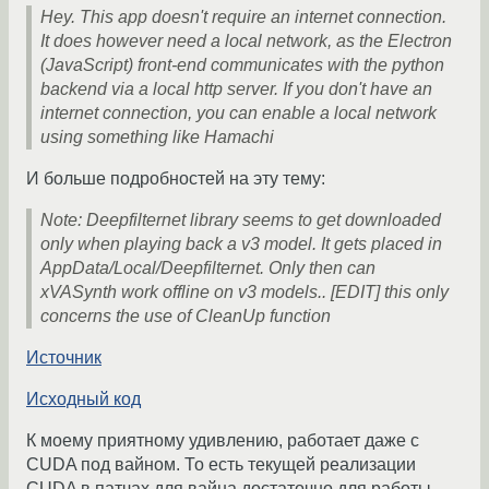
Hey. This app doesn't require an internet connection.
It does however need a local network, as the Electron
(JavaScript) front-end communicates with the python
backend via a local http server. If you don't have an
internet connection, you can enable a local network
using something like Hamachi
И больше подробностей на эту тему:
Note: Deepfilternet library seems to get downloaded
only when playing back a v3 model. It gets placed in
AppData/Local/Deepfilternet. Only then can
xVASynth work offline on v3 models.. [EDIT] this only
concerns the use of CleanUp function
Источник
Исходный код
К моему приятному удивлению, работает даже с
CUDA под вайном. То есть текущей реализации
CUDA в патчах для вайна достаточно для работы.