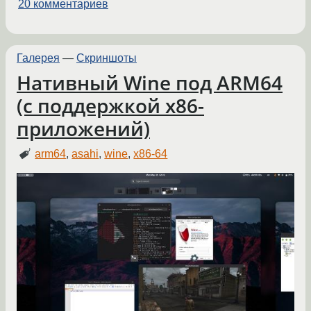
20 комментариев
Галерея
—
Скриншоты
Нативный Wine под ARM64
(с поддержкой x86-
приложений)
arm64
,
asahi
,
wine
,
x86-64