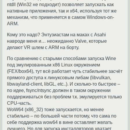
ntdll (Win32 не подходит) позволяет запускать как
нативные приложения, так и x64, используя тот же
механизм, что применяется в самом Windows-on-
ARM.
Кому это надо? Энтузиастам на маках с Asahi
навроде меня и… неожиданно Valve, которые
делают VR шлем с ARM на борту.
По сравнению с старыми способами запуска Wine
под эмулированным x86 Linux окружением
(FEX/box64), тут всё работает чуть стабильнее засчёт
прямого доступа к линуксовым либам (libvulkan,
libwayland-client, libGL, etc..). И сколько-то быстрее –
по идее, fsync/ntsync должен в таком окружении
поддерживаться без проблем т.к. эмулируется только
CPU-часть.
WoW64 (x86_32) тоже запускается, но менее
стабильно – по большей части потому, что сама по
себе поддержка wow64 в вине оставляет желать
лучшего. Но для запуска инсталляторов хватает