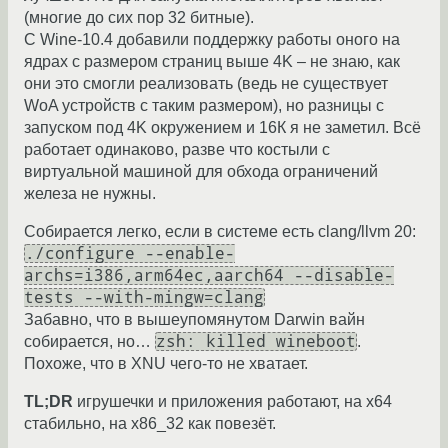
(многие до сих пор 32 битные).
С Wine-10.4 добавили поддержку работы оного на
ядрах с размером страниц выше 4K – не знаю, как
они это смогли реализовать (ведь не существует
WoA устройств с таким размером), но разницы с
запуском под 4K окружением и 16К я не заметил. Всё
работает одинаково, разве что костыли с
виртуальной машиной для обхода ограничений
железа не нужны.
Собирается легко, если в системе есть clang/llvm 20:
./configure --enable-
archs=i386,arm64ec,aarch64 --disable-
tests --with-mingw=clang
Забавно, что в вышеупомянутом Darwin вайн
zsh: killed wineboot
собирается, но…
.
Похоже, что в XNU чего-то не хватает.
TL;DR
игрушечки и приложения работают, на x64
стабильно, на x86_32 как повезёт.