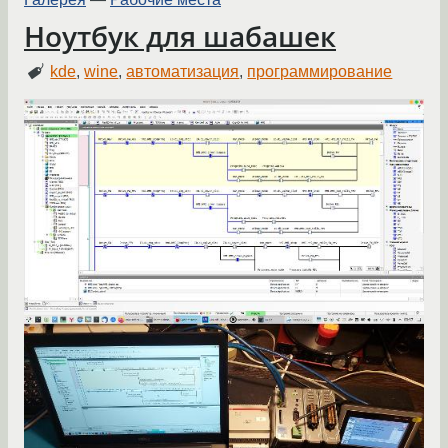
Ноутбук для шабашек
kde
,
wine
,
автоматизация
,
программирование