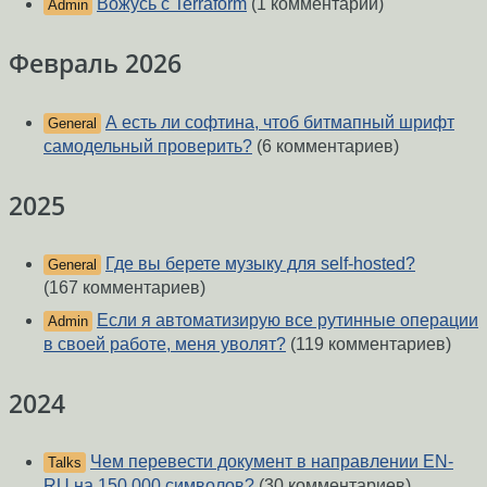
Вожусь с Terraform
(1 комментарий)
Admin
Февраль 2026
А есть ли софтина, чтоб битмапный шрифт
General
самодельный проверить?
(6 комментариев)
2025
Где вы берете музыку для self-hosted?
General
(167 комментариев)
Если я автоматизирую все рутинные операции
Admin
в своей работе, меня уволят?
(119 комментариев)
2024
Чем перевести документ в направлении EN-
Talks
RU на 150 000 символов?
(30 комментариев)