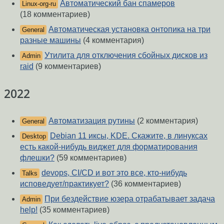
Автоматический бан спамеров
Linux-org-ru
(18 комментариев)
Автоматическая установка онтопика на три
General
разные машины
(4 комментария)
Утилита для отключения сбойных дисков из
Admin
raid
(9 комментариев)
2022
Автоматизация рутины
(2 комментария)
General
Debian 11 иксы, KDE. Скажите, в линуксах
Desktop
есть какой-нибудь виджет для форматирования
флешки?
(59 комментариев)
devops, CI/CD и вот это все, кто-нибудь
Talks
исповедует/практикует?
(36 комментариев)
При бездействие юзера отрабатывает задача
Admin
help!
(35 комментариев)