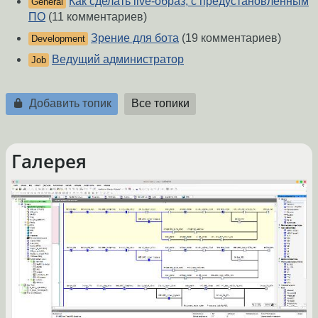
Как сделать live-образ, с предустановленным
General
ПО
(11 комментариев)
Зрение для бота
(19 комментариев)
Development
Ведущий администратор
Job
Добавить топик
Все топики
Галерея