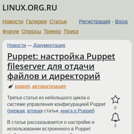
LINUX.ORG.RU
Новости
Галерея
Статьи
Регистрация
-
Вход
Форум
Опросы
Трекер
Поиск
Новости
—
Документация
Puppet: настройка Puppet
fileserver для отдачи
файлов и директорий
puppet
,
автоматизация
Третья статья из небольшого цикла о
системе управления конфигурацией Puppet
0
(
первая
,
вторая
статьи,
книга о Puppet
)
В статье рассказывается о настройке и
0
использовании встроенного в Puppet