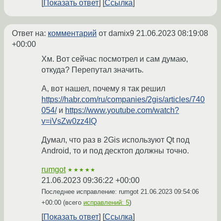
Показать ответ
Ссылка
Ответ на:
комментарий
от damix9
21.06.2023 08:19:08
+00:00
Хм. Вот сейчас посмотрел и сам думаю,
откуда? Перепутал значить.
А, вот нашел, почему я так решил
https://habr.com/ru/companies/2gis/articles/740
054/
и
https://www.youtube.com/watch?
v=iVsZw0zz4IQ
Думал, что раз в 2Gis используют Qt под
Android, то и под десктоп должны точно.
rumgot
★★★★★
21.06.2023 09:36:22 +00:00
Последнее исправление: rumgot
21.06.2023 09:54:06
+00:00
(всего
исправлений: 5
)
Показать ответ
Ссылка