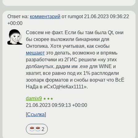
Ответ на:
комментарий
от rumgot
21.06.2023 09:36:22
+00:00
Совсем не факт. Если бы там была Qt, они
бы скорее выложили бинарники для
Онтопика. Хотя учитывая, как снобы
мешают
это делать, возможно и впрямь
разработчики из 2ГИС решили «ну этих
долбанутых, дадим им .exe для WINE и
хватит, все равно под их 1% расплодили
зоопарк форматов и снобы ворчат что ВсЁ
НаДа в иСхОдНеКах1111».
damix9
★★★
21.06.2023 09:59:13 +00:00
Ссылка
2