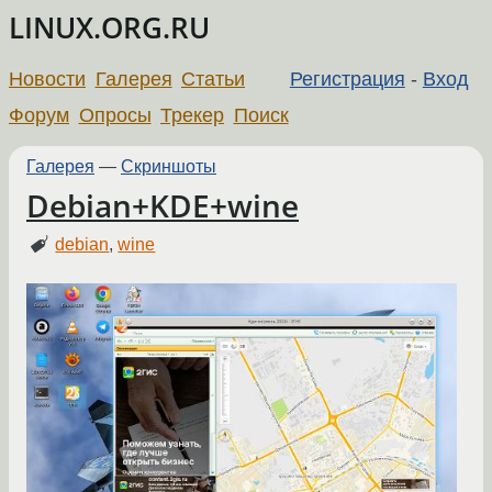
LINUX.ORG.RU
Новости
Галерея
Статьи
Регистрация
-
Вход
Форум
Опросы
Трекер
Поиск
Галерея
—
Скриншоты
Debian+KDE+wine
debian
,
wine