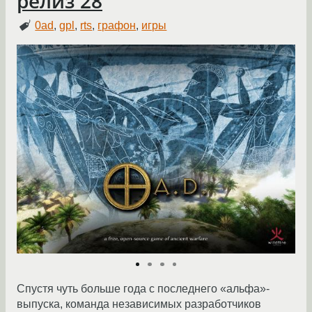
релиз 28
0ad
,
gpl
,
rts
,
графон
,
игры
Спустя чуть больше года с последнего «альфа»-
выпуска, команда независимых разработчиков