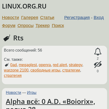
LINUX.ORG.RU
Новости
Галерея
Статьи
Регистрация
-
Вход
Форум
Опросы
Трекер
Поиск
Rts
Всего сообщений: 56
2
См. также:
0ad
,
megaglest
,
openra
,
red alert
,
strategy
,
warzone 2100
,
свободные игры
,
стратегии
,
0
стратегия
Новости
—
Игры
Alpha всё: 0 A.D. «Boiorix»,