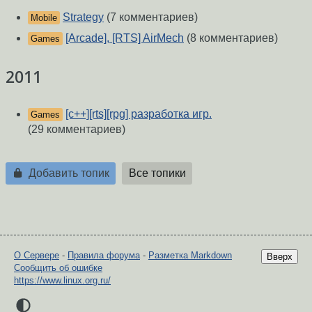
Strategy
(7 комментариев)
Mobile
[Arcade], [RTS] AirMech
(8 комментариев)
Games
2011
[c++][rts][rpg] разработка игр.
Games
(29 комментариев)
Добавить топик
Все топики
О Сервере
-
Правила форума
-
Разметка Markdown
Вверх
Сообщить об ошибке
https://www.linux.org.ru/