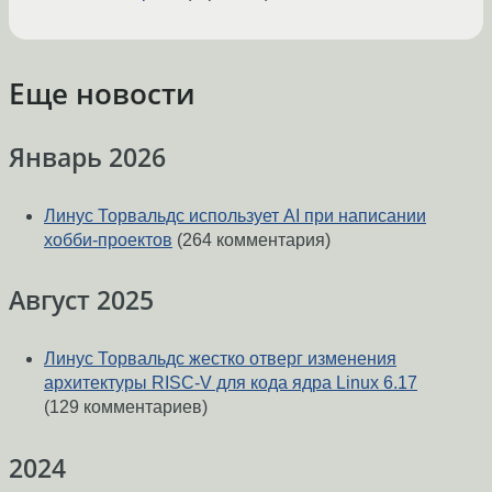
Еще новости
Январь 2026
Линус Торвальдс использует AI при написании
хобби-проектов
(264 комментария)
Август 2025
Линус Торвальдс жестко отверг изменения
архитектуры RISC-V для кода ядра Linux 6.17
(129 комментариев)
2024