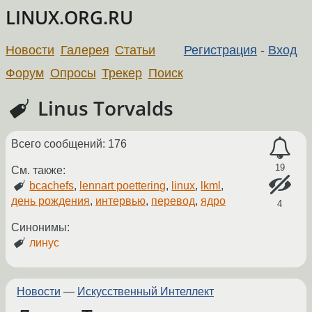
LINUX.ORG.RU
Новости
Галерея
Статьи
Регистрация
-
Вход
Форум
Опросы
Трекер
Поиск
Linus Torvalds
Всего сообщений: 176
19
См. также:
bcachefs
,
lennart poettering
,
linux
,
lkml
,
день рождения
,
интервью
,
перевод
,
ядро
4
Синонимы:
линус
Новости
—
Искусственный Интеллект