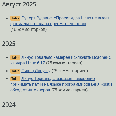
Август 2025
Руперт Гудвинс: «Проект ядра Linux не имеет
Talks
формального плана преемственности»
(46 комментариев)
2025
Линус Товальдс намерен исключить BcacheFS
Talks
из ядра Linux 6.17
(75 комментариев)
Пипец Линуксу
(75 комментариев)
Talks
Линус Торвальдс выразил намерение
Talks
принимать патчи на языке программирования Rust в
обход мэйнтейнеров
(75 комментариев)
2024