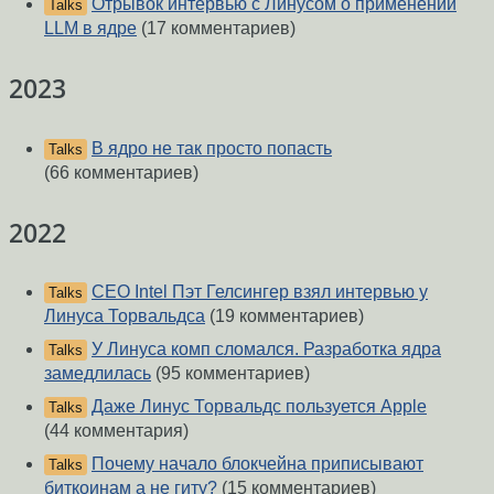
Отрывок интервью с Линусом о применении
Talks
LLM в ядре
(17 комментариев)
2023
В ядро не так просто попасть
Talks
(66 комментариев)
2022
CEO Intel Пэт Гелсингер взял интервью у
Talks
Линуса Торвальдса
(19 комментариев)
У Линуса комп сломался. Разработка ядра
Talks
замедлилась
(95 комментариев)
Даже Линус Торвальдс пользуется Apple
Talks
(44 комментария)
Почему начало блокчейна приписывают
Talks
биткоинам а не гиту?
(15 комментариев)