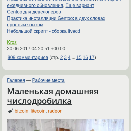
ежедневного обновления
,
Еще вариант
Gentoo для девелоперов
Практика инсталляции Gentoo: в двух словах
простым языком
Небольшой скрипт - сборка livecd
Kroz
30.06.2017 04:20:51 +00:00
809 комментариев
(стр.
2
3
4
...
15
16
17
)
Галерея
—
Рабочие места
Маленькая домашняя
числодробилка
bitcoin
,
litecoin
,
radeon