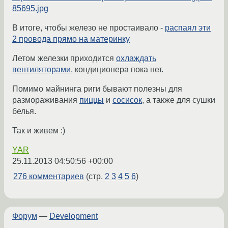
85695.jpg
В итоге, чтобы железо не простаивало -
распаял эти
2 провода прямо на материнку
Летом железки приходится
охлаждать
вентиляторами
, кондиционера пока нет.
Помимо майнинга риги бывают полезны для
размораживания
пиццы
и
сосисок
, а также для сушки
белья.
Так и живем :)
YAR
25.11.2013 04:50:56 +00:00
276 комментариев
(стр.
2
3
4
5
6
)
Форум
—
Development