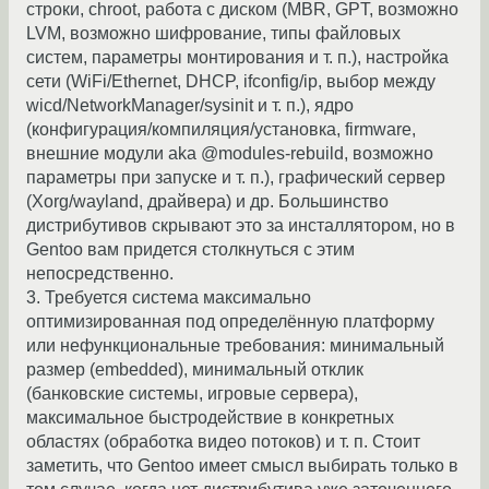
строки, chroot, работа с диском (MBR, GPT, возможно
LVM, возможно шифрование, типы файловых
систем, параметры монтирования и т. п.), настройка
сети (WiFi/Ethernet, DHCP, ifconfig/ip, выбор между
wicd/NetworkManager/sysinit и т. п.), ядро
(конфигурация/компиляция/установка, firmware,
внешние модули aka @modules-rebuild, возможно
параметры при запуске и т. п.), графический сервер
(Xorg/wayland, драйвера) и др. Большинство
дистрибутивов скрывают это за инсталлятором, но в
Gentoo вам придется столкнуться с этим
непосредственно.
3. Требуется система максимально
оптимизированная под определённую платформу
или нефункциональные требования: минимальный
размер (embedded), минимальный отклик
(банковские системы, игровые сервера),
максимальное быстродействие в конкретных
областях (обработка видео потоков) и т. п. Стоит
заметить, что Gentoo имеет смысл выбирать только в