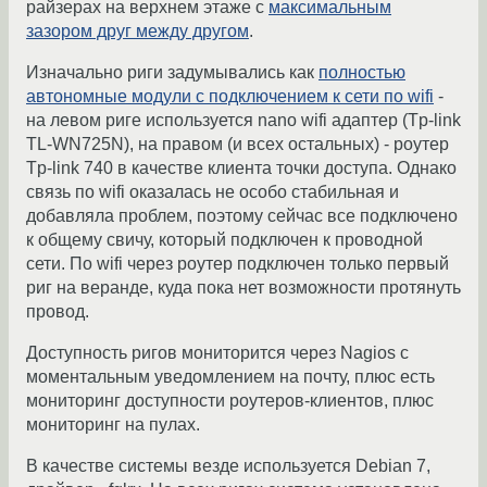
райзерах на верхнем этаже с
максимальным
зазором друг между другом
.
Изначально риги задумывались как
полностью
автономные модули с подключением к сети по wifi
-
на левом риге используется nano wifi адаптер (Tp-link
TL-WN725N), на правом (и всех остальных) - роутер
Tp-link 740 в качестве клиента точки доступа. Однако
связь по wifi оказалась не особо стабильная и
добавляла проблем, поэтому сейчас все подключено
к общему свичу, который подключен к проводной
сети. По wifi через роутер подключен только первый
риг на веранде, куда пока нет возможности протянуть
провод.
Доступность ригов мониторится через Nagios с
моментальным уведомлением на почту, плюс есть
мониторинг доступности роутеров-клиентов, плюс
мониторинг на пулах.
В качестве системы везде используется Debian 7,