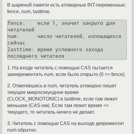
В шареной памяти есть атомарные INT-переменные:
fence, num, lasttime.
fence:    если 1, значит закрыто для 
читателей

num:      число читателей, копошащихся 
сейчас

lasttime: время успешного захода 
1. На входе читатель с помощью CAS пытается
заинкрементить num, если было открыто (0 == fence).
2. Отметившись в num, читатель атомарно пишет
текущее микросекундное время
(CLOCK_MONOTONIC) в lasttime, если там лежит
меньшее (СAS-ом). Если там лежит время <=
текущего, то читатель ничего не делает.
3. Читатель с помощью CAS на выходе декрементит
num обратно.