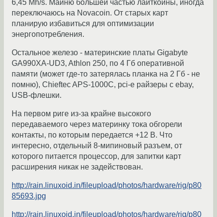
6,45 Mh/s. Майню большей частью лайткоины, иногда
переключаюсь на Novacoin. От старых карт
планирую избавиться для оптимизации
энергопотребления.
Остальное железо - материнские платы Gigabyte
GA990XA-UD3, Athlon 250, по 4 Гб оперативной
памяти (может где-то затерялась планка на 2 Гб - не
помню), Chieftec APS-1000C, pci-e райзеры с ebay,
USB-флешки.
На первом риге из-за крайне высокого
передаваемого через материнку тока обгорели
контакты, по которым передается +12 В. Что
интересно, отдельный 8-мипиновый разъем, от
которого питается процессор, для запитки карт
расширения никак не задействован.
http://rain.linuxoid.in/fileupload/photos/hardware/rig/p80
85693.jpg
http://rain.linuxoid.in/fileupload/photos/hardware/rig/p80