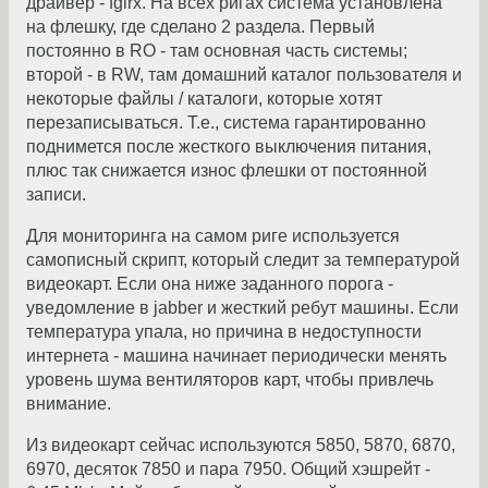
драйвер - fglrx. На всех ригах система установлена
на флешку, где сделано 2 раздела. Первый
постоянно в RO - там основная часть системы;
второй - в RW, там домашний каталог пользователя и
некоторые файлы / каталоги, которые хотят
перезаписываться. Т.е., система гарантированно
поднимется после жесткого выключения питания,
плюс так снижается износ флешки от постоянной
записи.
Для мониторинга на самом риге используется
самописный скрипт, который следит за температурой
видеокарт. Если она ниже заданного порога -
уведомление в jabber и жесткий ребут машины. Если
температура упала, но причина в недоступности
интернета - машина начинает периодически менять
уровень шума вентиляторов карт, чтобы привлечь
внимание.
Из видеокарт сейчас используются 5850, 5870, 6870,
6970, десяток 7850 и пара 7950. Общий хэшрейт -