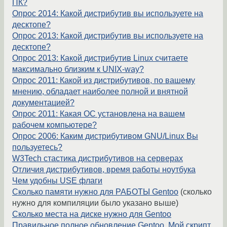
ПК?
Опрос 2014: Какой дистрибутив вы используете на
десктопе?
Опрос 2013: Какой дистрибутив вы используете на
десктопе?
Опрос 2013: Какой дистрибутив Linux считаете
максимально близким к UNIX-way?
Опрос 2011: Какой из дистрибутивов, по вашему
мнению, обладает наиболее полной и внятной
документацией?
Опрос 2011: Какая ОС установлена на вашем
рабочем компьютере?
Опрос 2006: Каким дистрибутивом GNU/Linux Вы
пользуетесь?
W3Tech стастика дистрибутивов на серверах
Отличия дистрибутивов, время работы ноутбука
Чем удобны USE флаги
Сколько памяти нужно для РАБОТЫ Gentoo
(сколько
нужно для компиляции было указано выше)
Сколько места на диске нужно для Gentoo
Правильное полное обновление Gentoo
,
Мой скрипт