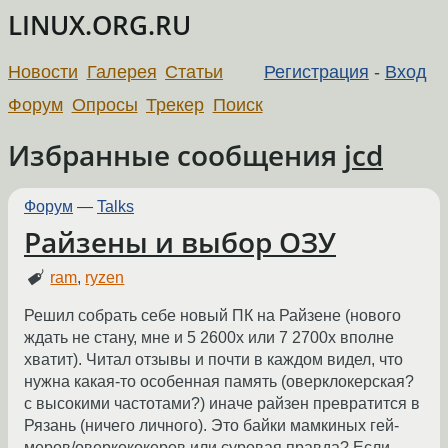
LINUX.ORG.RU
Новости
Галерея
Статьи
Регистрация
-
Вход
Форум
Опросы
Трекер
Поиск
Избранные сообщения
jcd
Форум
—
Talks
Райзены и выбор ОЗУ
ram
,
ryzen
Решил собрать себе новый ПК на Райзене (нового
ждать не стану, мне и 5 2600x или 7 2700x вполне
хватит). Читал отзывы и почти в каждом видел, что
нужна какая-то особенная память (оверклокерская?
с высокими частотами?) иначе райзен превратится в
Рязань (ничего личного). Это байки мамкиных гей-
меров/оверкококеров или суровая правда? Если