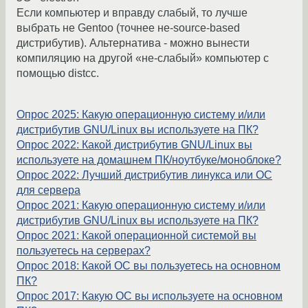
Если компьютер и вправду слабый, то лучше
выбрать не Gentoo (точнее не-source-based
дистрибутив). Альтернатива - можно вынести
компиляцию на другой «не-слабый» компьютер с
помощью distcc.
Опрос 2025: Какую операционную систему и/или
дистрибутив GNU/Linux вы используете на ПК?
Опрос 2022: Какой дистрибутив GNU/Linux вы
используете на домашнем ПК/ноутбуке/моноблоке?
Опрос 2022: Лучший дистрибутив линукса или ОС
для сервера
Опрос 2021: Какую операционную систему и/или
дистрибутив GNU/Linux вы используете на ПК?
Опрос 2021: Какой операционной системой вы
пользуетесь на серверах?
Опрос 2018: Какой ОС вы пользуетесь на основном
ПК?
Опрос 2017: Какую ОС вы используете на основном