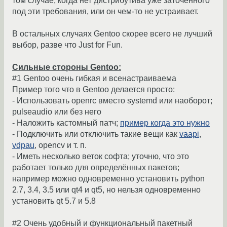
том случае, когда нет дистрибутива уже заточенного
под эти требования, или он чем-то не устраивает.
В остальных случаях Gentoo скорее всего не лучший
выбор, разве что Just for Fun.
Сильные стороны Gentoo:
#1 Gentoo очень гибкая и всенастраиваема
Пример того что в Gentoo делается просто:
- Использовать openrc вместо systemd или наоборот;
pulseaudio или без него
- Наложить кастомный патч;
пример когда это нужно
- Подключить или отключить такие вещи как
vaapi
,
vdpau
, opencv и т. п.
- Иметь несколько веток софта; уточню, что это
работает только для определённых пакетов;
например можно одновременно установить python
2.7, 3.4, 3.5 или qt4 и qt5, но нельзя одновременно
установить qt 5.7 и 5.8
#2 Очень удобный и функциональный пакетный