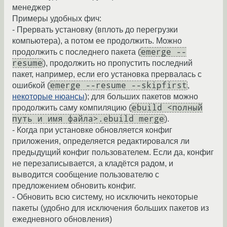
менеджер
Примеры удобных фич:
- Прервать установку (вплоть до перегрузки
компьютера), а потом ее продолжить. Можно
emerge --
продолжить с последнего пакета (
resume
), продолжить но пропустить последний
пакет, например, если его установка прервалась с
emerge --resume --skipfirst
ошибкой (
,
некоторые нюансы
); для больших пакетов можно
ebuild <полный
продолжить саму компиляцию (
путь и имя файла>.ebuild merge
).
- Когда при установке обновляется конфиг
приложения, определяется редактировался ли
предыдущий конфиг пользователем. Если да, конфиг
не перезаписывается, а кладётся радом, и
выводится сообщение пользователю с
предложением обновить конфиг.
- Обновить всю систему, но исключить некоторые
пакеты (удобно для исключения больших пакетов из
ежедневного обновления)