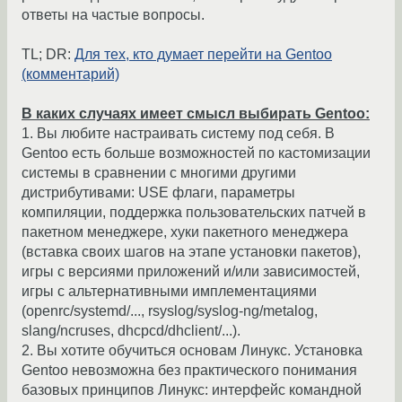
ответы на частые вопросы.
TL; DR:
Для тех, кто думает перейти на Gentoo
(комментарий)
В каких случаях имеет смысл выбирать Gentoo:
1. Вы любите настраивать систему под себя. В
Gentoo есть больше возможностей по кастомизации
системы в сравнении с многими другими
дистрибутивами: USE флаги, параметры
компиляции, поддержка пользовательских патчей в
пакетном менеджере, хуки пакетного менеджера
(вставка своих шагов на этапе установки пакетов),
игры с версиями приложений и/или зависимостей,
игры с альтернативными имплементациями
(openrc/systemd/..., rsyslog/syslog-ng/metalog,
slang/ncruses, dhcpcd/dhclient/...).
2. Вы хотите обучиться основам Линукс. Установка
Gentoo невозможна без практического понимания
базовых принципов Линукс: интерфейс командной