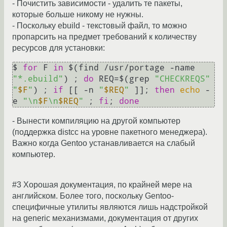
- Почистить зависимости - удалить те пакеты,
которые больше никому не нужны.
- Поскольку ebuild - текстовый файл, то можно
пропарсить на предмет требований к количеству
ресурсов для установки:
$ 
for
 F 
in
 $(find /usr/portage -name 
"*.ebuild"
) ; 
do
 REQ=$(grep 
"CHECKREQS"
"
$F
"
) ; 
if
 [[ -n 
"
$REQ
"
 ]]; 
then
echo
 -
e 
"\n
$F
\n
$REQ
"
 ; 
fi
; 
done
- Вынести компиляцию на другой компьютер
(поддержка distcc на уровне пакетного менеджера).
Важно когда Gentoo устанавливается на слабый
компьютер.
#3 Хорошая документация, по крайней мере на
английском. Более того, поскольку Gentoo-
специфичные утилиты являются лишь надстройкой
на generic механизмами, документация от других