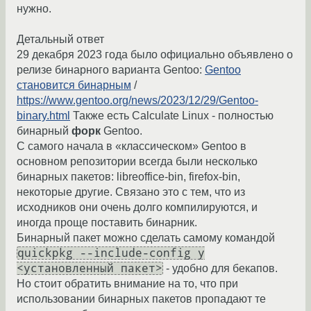
нужно.
Детальный ответ
29 декабря 2023 года было официально объявлено о
релизе бинарного варианта Gentoo:
Gentoo
становится бинарным
/
https://www.gentoo.org/news/2023/12/29/Gentoo-
binary.html
Также есть Calculate Linux - полностью
бинарный
форк
Gentoo.
С самого начала в «классическом» Gentoo в
основном репозитории всегда были несколько
бинарных пакетов: libreoffice-bin, firefox-bin,
некоторые другие. Связано это с тем, что из
исходников они очень долго компилируются, и
иногда проще поставить бинарник.
Бинарный пакет можно сделать самому командой
quickpkg --include-config y
<установленный пакет>
- удобно для бекапов.
Но стоит обратить внимание на то, что при
использовании бинарных пакетов пропадают те