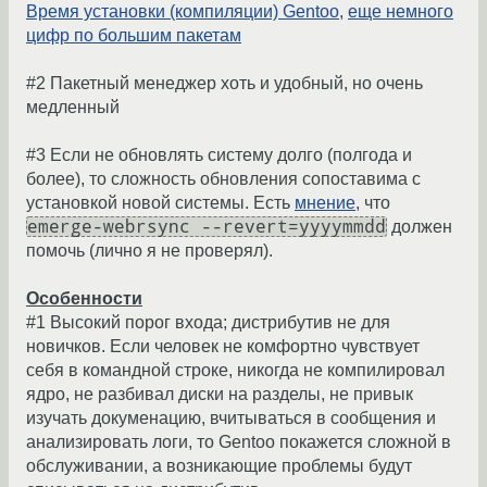
Время установки (компиляции) Gentoo
,
еще немного
цифр по большим пакетам
#2 Пакетный менеджер хоть и удобный, но очень
медленный
#3 Если не обновлять систему долго (полгода и
более), то сложность обновления сопоставима с
установкой новой системы. Есть
мнение
, что
emerge-webrsync --revert=yyyymmdd
должен
помочь (лично я не проверял).
Особенности
#1 Высокий порог входа; дистрибутив не для
новичков. Если человек не комфортно чувствует
себя в командной строке, никогда не компилировал
ядро, не разбивал диски на разделы, не привык
изучать докуменацию, вчитываться в сообщения и
анализировать логи, то Gentoo покажется сложной в
обслуживании, а возникающие проблемы будут