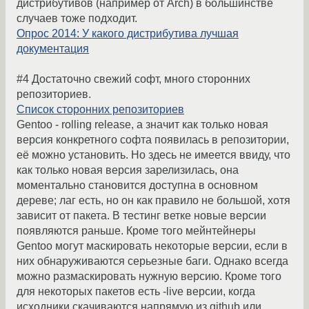
дистрибутивов (например от Arch) в большинстве
случаев тоже подходит.
Опрос 2014: У какого дистрибутива лучшая
документация
#4 Достаточно свежий софт, много сторонних
репозиториев.
Список сторонних репозиториев
Gentoo - rolling release, а значит как только новая
версия конкретного софта появилась в репозитории,
её можно установить. Но здесь не имеется ввиду, что
как только новая версия зарелизилась, она
моментально становится доступна в основном
дереве; лаг есть, но он как правило не большой, хотя
зависит от пакета. В тестинг ветке новые версии
появляются раньше. Кроме того мейнтейнеры
Gentoo могут маскировать некоторые версии, если в
них обнаруживаются серьезные баги. Однако всегда
можно размаскировать нужную версию. Кроме того
для некоторых пакетов есть -live версии, когда
исходники скачиваются напрямую из github или