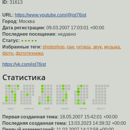
ID:
31613
URL:
https://www.youtube.com/@ist76ist
Город:
Москва
Дата регистрации:
09.03.2007 17:03:01 +00:00
Последнее посещение:
недавно
Статус:
★★★★★
Избранные теги:
photoshop
,
raw
,
гитара
,
звук
,
музыка
,
фото
,
фототехника
https://vk.com/ist76ist
Статистика
март
апрель
май
июнь
июль
август
Первая созданная тема:
18.05.2007 15:42:01 +00:00
Последняя созданная тема:
13.03.2023 14:39:32 +00:00
Первый комментарий:
11.03.2007 14:13:59 +00:00