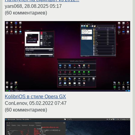
yars068,
28.08.2025 05:17
(60 комментариев)
KolibriOS в стиле Opera GX
ConLenov,
05.02.2022 07:47
(60 комментариев)