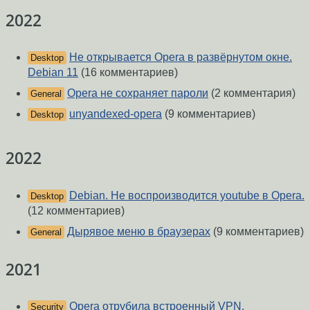
2022
Не открывается Opera в развёрнутом окне.
Desktop
Debian 11
(16 комментариев)
Opera не сохраняет пароли
(2 комментария)
General
unyandexed-opera
(9 комментариев)
Desktop
2022
Debian. Не воспроизводится youtube в Opera.
Desktop
(12 комментариев)
Дырявое меню в браузерах
(9 комментариев)
General
2021
Opera отрубила встроенный VPN.
Security