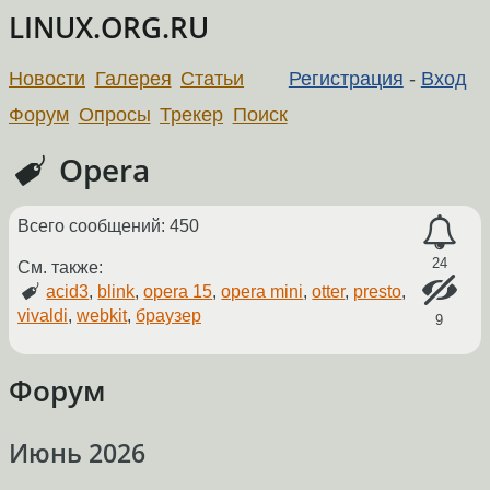
LINUX.ORG.RU
Новости
Галерея
Статьи
Регистрация
-
Вход
Форум
Опросы
Трекер
Поиск
Opera
Всего сообщений: 450
24
См. также:
acid3
,
blink
,
opera 15
,
opera mini
,
otter
,
presto
,
vivaldi
,
webkit
,
браузер
9
Форум
Июнь 2026