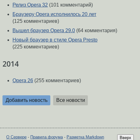
Релиз Opera 32
(101 комментарий)
Браузеру Opera исполнилось 20 лет
(125 комментариев)
Вышел браузер Opera 29.0
(64 комментария)
Новый браузер в стиле Opera Presto
(225 комментариев)
2014
Opera 26
(255 комментариев)
Добавить новость
Все новости
О Сервере
-
Правила форума
-
Разметка Markdown
Вверх