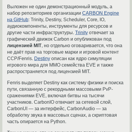
Выложен не один демонстрационный модуль, а
набор репозиториев организации
CARBON Engine
на GitHub
: Trinity, Destiny, Scheduler, Core, IO,
аудиокомпоненты, инструменты для ресурсов и
другие части инфраструктуры.
Trinity
отвечает за
графический движок Carbon и опубликован под
лицензией MIT
, но отдельно оговаривается, что она
не даёт прав на торговые марки и игровой контент
CCP/Fenris.
Destiny
описан как ядро симуляции
игрового мира для MMO семейства EVE и также
распространяется под лицензией MIT.
Fenris выделяет Destiny как систему физики и поиска
пути, связанную с рекордными массовыми PvP-
сражениями EVE, включая битвы на тысячи
участников. CarbonIO отвечает за сетевой слой,
CarbonUI — за интерфейс, CarbonAudio — за
обработку звука в массовых сценах, а скриптовая
часть опирается на Python.