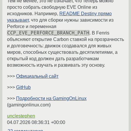
Тем не менее, это не означает, что теперь можно
просто собрать свободную EVE Online из
исходников. Например,
README Destiny прямо
указывает
, что для сборки нужны зависимости из
Perforce и переменная
CCP_EVE_PERFORCE_BRANCH_PATH
. В Fenris
объясняют открытие Carbon ставкой на прозрачность
и долговечность: движок создавался для живых
миров, способных существовать десятилетиями, а
открытый код должен дать разработчикам
возможность изучать и развивать эту основу.
>>>
Официальный сайт
>>>
GitHub
>>>
Подробности на GamingOnLinux
(gamingonlinux.com)
unclestephen
04.07.2026 08:36:31 +00:00