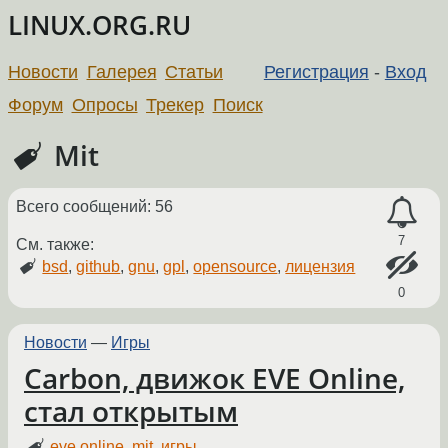
LINUX.ORG.RU
Новости
Галерея
Статьи
Регистрация
-
Вход
Форум
Опросы
Трекер
Поиск
Mit
Всего сообщений: 56
7
См. также:
bsd
,
github
,
gnu
,
gpl
,
opensource
,
лицензия
0
Новости
—
Игры
Carbon, движок EVE Online,
стал открытым
eve online
,
mit
,
игры