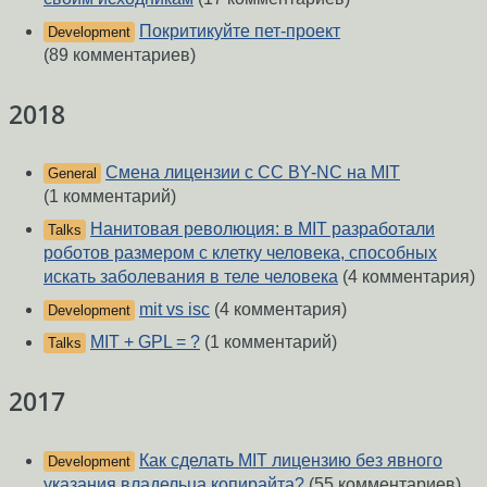
Покритикуйте пет-проект
Development
(89 комментариев)
2018
Смена лицензии с CC BY-NC на MIT
General
(1 комментарий)
Нанитовая революция: в MIT разработали
Talks
роботов размером с клетку человека, способных
искать заболевания в теле человека
(4 комментария)
mit vs isc
(4 комментария)
Development
MIT + GPL = ?
(1 комментарий)
Talks
2017
Как сделать MIT лицензию без явного
Development
указания владельца копирайта?
(55 комментариев)