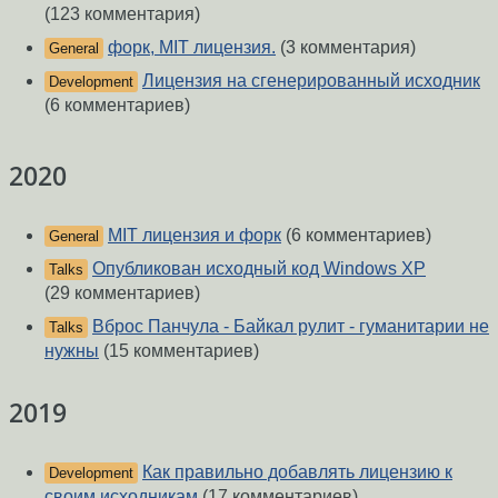
(123 комментария)
форк, MIT лицензия.
(3 комментария)
General
Лицензия на сгенерированный исходник
Development
(6 комментариев)
2020
MIT лицензия и форк
(6 комментариев)
General
Опубликован исходный код Windows XP
Talks
(29 комментариев)
Вброс Панчула - Байкал рулит - гуманитарии не
Talks
нужны
(15 комментариев)
2019
Как правильно добавлять лицензию к
Development
своим исходникам
(17 комментариев)