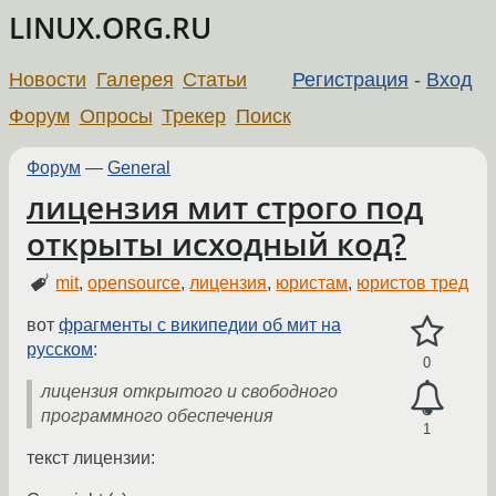
LINUX.ORG.RU
Новости
Галерея
Статьи
Регистрация
-
Вход
Форум
Опросы
Трекер
Поиск
Форум
—
General
лицензия мит строго под
открыты исходный код?
mit
,
opensource
,
лицензия
,
юристам
,
юристов тред
вот
фрагменты с википедии об мит на
русском
:
0
лицензия открытого и свободного
программного обеспечения
1
текст лицензии: