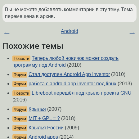
Вы не можете добавлять комментарии в эту тему. Тема
перемещена в архив.
←
Android
→
Похожие темы
Теперь любой новичок может создать
Новости
программу под Android
(2010)
Стал доступен Android App Inventor
(2010)
Форум
работа с android app inventor под linux
(2013)
Форум
Libreboot перешёл под крыло проекта GNU
Новости
(2016)
Крылья
(2007)
Форум
MIT + GPL = ?
(2018)
Форум
Крылья России
(2009)
Форум
Android apps
(2014)
Форум