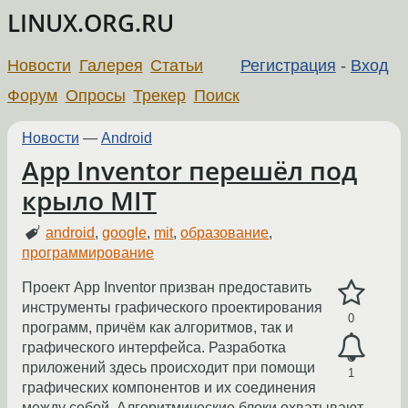
LINUX.ORG.RU
Новости
Галерея
Статьи
Регистрация
-
Вход
Форум
Опросы
Трекер
Поиск
Новости
—
Android
App Inventor перешёл под
крыло MIT
android
,
google
,
mit
,
образование
,
программирование
Проект App Inventor призван предоставить
инструменты графического проектирования
0
программ, причём как алгоритмов, так и
графического интерфейса. Разработка
приложений здесь происходит при помощи
1
графических компонентов и их соединения
между собой. Алгоритмические блоки охватывают