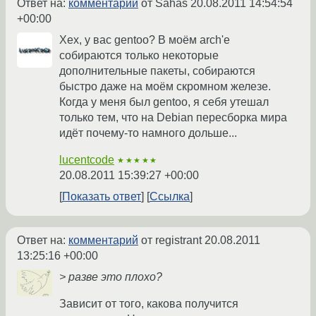
Ответ на:
комментарий
от Sahas
20.08.2011 14:54:54
+00:00
Хех, у вас gentoo? В моём arch'е
собираются только некоторые
дополнительные пакеты, собираются
быстро даже на моём скромном железе.
Когда у меня был gentoo, я себя утешал
только тем, что на Debian пересборка мира
идёт почему-то намного дольше...
lucentcode
★★★★★
20.08.2011 15:39:27 +00:00
Показать ответ
Ссылка
Ответ на:
комментарий
от registrant
20.08.2011
13:25:16 +00:00
> разве это плохо?
Зависит от того, какова получится