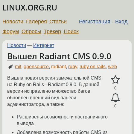
LINUX.ORG.RU
Новости
Галерея
Статьи
Регистрация
-
Вход
Форум
Опросы
Трекер
Поиск
Новости
—
Интернет
Вышел Radiant CMS 0.9.0
mit
,
opensource
,
radiant
,
ruby
,
ruby on rails
,
web
Вышла новая версия замечательной CMS
на Ruby on Rails - Radiant 0.9.0. В данной
0
версии исправлено множество багов,
обновлён внешний вид панели
администратора, а также:
0
Расширены возможности постраничного
вывода
Добавлена возможность работы CMS из