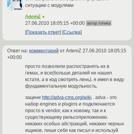
ситуацию с модулями
ArtemZ
★
27.06.2010 18:05:15 +00:00
автор топика
Показать ответ
Ссылка
Ответ на:
комментарий
от ArtemZ
27.06.2010 18:05:15
+00:00
просто позволили распостранять их в
гемах, и все(больше деталей не нашел
кстати, а в код смотреть лень). я имел в виду
фундаментальную модульность.
зацени
http://adva-cms.org/wiki
. adva - это
набор engines и plugins и подключаются
просто в vendor, как к новому, так и к
существующему рельсоприложению.
никаких особых абстракций, никаких черных
ящиков, пиши себе как писал и используй