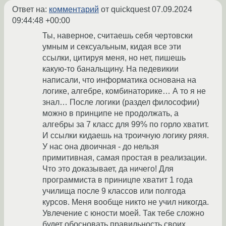
Ответ на:
комментарий
от quickquest
07.09.2024
09:44:48 +00:00
Ты, наверное, считаешь себя чертовски
умным и сексуальным, кидая все эти
ссылки, цитируя меня, но нет, пишешь
какую-то банальщину. На педевикии
написали, что информатика основана на
логике, алгебре, комбинаторике… А то я не
знал… После логики (раздел философии)
можно в принципе не продолжать, а
алгебры за 7 класс для 99% по горло хватит.
И ссылки кидаешь на троичную логику ряяя.
У нас она двоичная - до нельзя
примитивная, самая простая в реализации.
Что это доказывает, да ничего! Для
программиста в приницпе хватит 1 года
училища после 9 классов или полгода
курсов. Меня вообще никто не учил никогда.
Увлечение с юности моей. Так тебе сложно
будет обосновать правильность своих