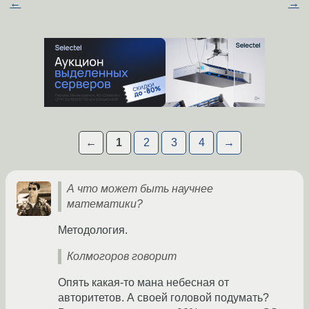
←
→
←
1
2
3
4
→
А что может быть научнее
математики?
Методология.
Колмогоров говорит
Опять какая-то мана небесная от
авторитетов. А своей головой подумать?