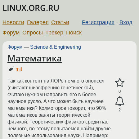
LINUX.ORG.RU
Новости
Галерея
Статьи
Регистрация
-
Вход
Форум
Опросы
Трекер
Поиск
Форум
—
Science & Engineering
Математика
mit
Так как контент на ЛОРе немного опопсел
(считают шизофрению генетической),
0
считаю нужнам направить его в более
научное русло. А что может быть научнее
математики? Колмогоров говорит, что 90%
2
математиков заняты теоритической
физикой. Теоретических физиков среди нас
немного, по-этому попытаемся найти другие
полезные использования науки. Например: