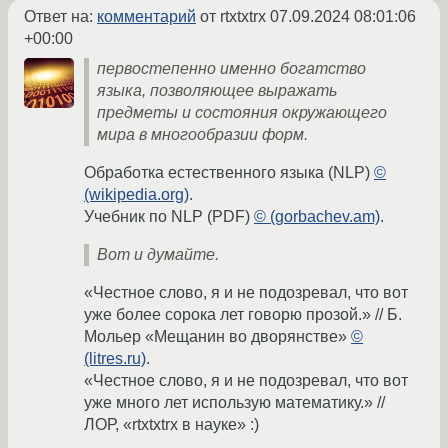
Ответ на:
комментарий
от rtxtxtrx
07.09.2024 08:01:06
+00:00
первостепенно именно богатство
языка, позволяющее выражать
предметы и состояния окружающего
мира в многообразии форм.
Обработка естественного языка (NLP)
©
(wikipedia.org)
.
Учебник по NLP (PDF)
© (gorbachev.am)
.
Вот и думайте.
«Честное слово, я и не подозревал, что вот
уже более сорока лет говорю прозой.» // Б.
Мольер «Мещанин во дворянстве»
©
(litres.ru)
.
«Честное слово, я и не подозревал, что вот
уже много лет использую математику.» //
ЛОР, «rtxtxtrx в науке» :)