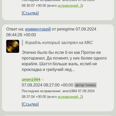
08:30:07 +00:00
(всего
исправлений: 3
)
Ссылка
Ответ на:
комментарий
от peregrine
07.09.2024
06:44:26 +00:00
Корабль который застрял на МКС
Эпично было бы если б он как Протон ее
протаранил. Да починят, у них более одного
корабля. Шаттл больше жаль, еслиб не
прокладка и гребучий лед...
anon1984
☆
07.09.2024 08:27:00 +00:00
автор топика
Последнее исправление: anon1984
07.09.2024
08:37:04 +00:00
(всего
исправлений: 2
)
Ссылка