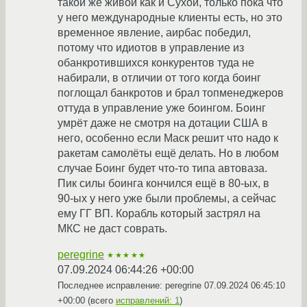
такой же живой как и Сухой, только пока что
у него международные клиенты есть, но это
временное явление, аирбас победил,
потому что идиотов в управление из
обанкротившихся конкурентов туда не
набирали, в отличии от того когда боинг
поглощал банкротов и брал топменеджеров
оттуда в управление уже боингом. Боинг
умрёт даже не смотря на дотации США в
него, особенно если Маск решит что надо к
ракетам самолёты ещё делать. Но в любом
случае Боинг будет что-то типа автоваза.
Пик силы боинга кончился ещё в 80-ых, в
90-ых у него уже были проблемы, а сейчас
ему ГГ ВП. Корабль который застрял на
МКС не даст соврать.
peregrine
★★★★★
07.09.2024 06:44:26 +00:00
Последнее исправление: peregrine
07.09.2024 06:45:10
+00:00
(всего
исправлений: 1
)