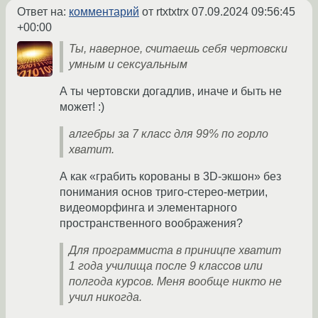
Ответ на:
комментарий
от rtxtxtrx
07.09.2024 09:56:45
+00:00
Ты, наверное, считаешь себя чертовски
умным и сексуальным
А ты чертовски догадлив, иначе и быть не
может! :)
алгебры за 7 класс для 99% по горло
хватит.
А как «грабить корованы в 3D-экшон» без
понимания основ триго-стерео-метрии,
видеоморфинга и элементарного
пространственного воображения?
Для программиста в приницпе хватит
1 года училища после 9 классов или
полгода курсов. Меня вообще никто не
учил никогда.