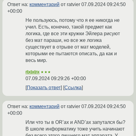
Ответ на:
комментарий
от ratvier
07.09.2024 09:24:50
+00:00
Не пользуюсь, потому что я ее никогда не
учил. Есть, конечно, такой предмет как
логика, где все эти кружки Эйлера рисуют
без мат параши, но все же логика
существует в отрыве от мат моделей,
которыми ее пытаются описать, да как и
весь мир.
rtxtxtrx
★★★
07.09.2024 09:29:26 +00:00
Показать ответ
Ссылка
Ответ на:
комментарий
от ratvier
07.09.2024 09:24:50
+00:00
Или что ты в OR’ах и AND’ах запутался бы?
В школе информатику тоже учить начинают
без всего этого лишнего мат аппарата. У