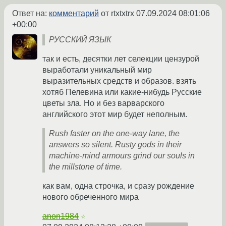
Ответ на:
комментарий
от rtxtxtrx
07.09.2024 08:01:06
+00:00
РУССКИЙ ЯЗЫК
так и есть, десятки лет селекции цензурой
выработали уникальный мир
выразительных средств и образов. взять
хотяб Пелевина или какие-нибудь Русские
цветы зла. Но и без варварского
английского этот мир будет неполным.
Rush faster on the one-way lane, the
answers so silent. Rusty gods in their
machine-mind armours grind our souls in
the millstone of time.
как вам, одна строчка, и сразу рождение
нового обреченного мира
anon1984
☆