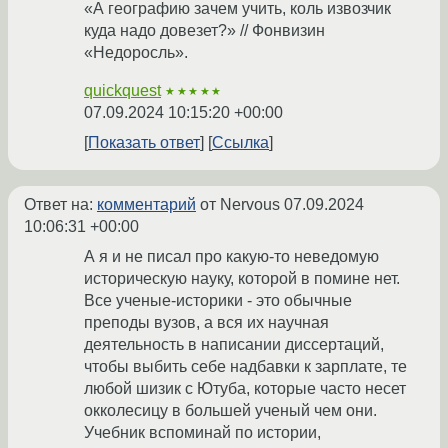
«А географию зачем учить, коль извозчик
куда надо довезет?» // Фонвизин
«Недоросль».
quickquest
★★★★★
07.09.2024 10:15:20 +00:00
Показать ответ
Ссылка
Ответ на:
комментарий
от Nervous
07.09.2024
10:06:31 +00:00
А я и не писал про какую-то неведомую
историческую науку, которой в помине нет.
Все ученые-историки - это обычные
преподы вузов, а вся их научная
деятельность в написании диссертаций,
чтобы выбить себе надбавки к зарплате, те
любой шизик с Ютуба, которые часто несет
окколесицу в большей ученый чем они.
Учебник вспоминай по истории,