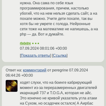
нужна. Она сама по себе язык
программирования, причем, настолько
убогий, что на нем нельзя сделать сайт, а на
похапе можно. Учите дети похапе, так вы
хотя бы не умрете с голода. Нейронные
сети тоже на математике не напишешь, а на
php — да. Вот и думайте.
rtxtxtrx
★★★
07.09.2024 08:01:06 +00:00
Показать ответы
Ссылка
Ответ на:
комментарий
от peregrine
07.09.2024
06:44:26 +00:00
ходят слухи, что на боинге кабрирующий
момент из-за переразмеренных двигателей
икарнаций 737 и T.O.G.A, которая не айс.
Это конечно не кривой указатель угла атаки
на Сухом, но осадочек остался( А Аирбас