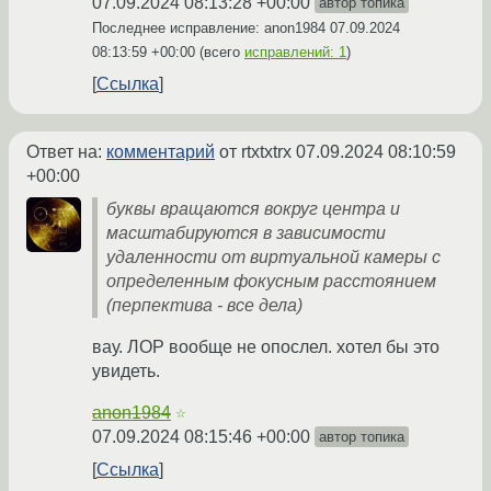
07.09.2024 08:13:28 +00:00
автор топика
Последнее исправление: anon1984
07.09.2024
08:13:59 +00:00
(всего
исправлений: 1
)
Ссылка
Ответ на:
комментарий
от rtxtxtrx
07.09.2024 08:10:59
+00:00
буквы вращаются вокруг центра и
масштабируются в зависимости
удаленности от виртуальной камеры с
определенным фокусным расстоянием
(перпектива - все дела)
вау. ЛОР вообще не опослел. хотел бы это
увидеть.
anon1984
☆
07.09.2024 08:15:46 +00:00
автор топика
Ссылка