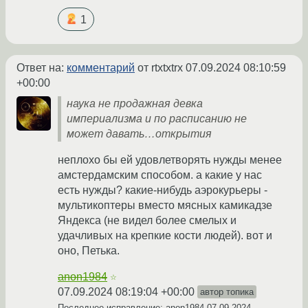
1
Ответ на:
комментарий
от rtxtxtrx
07.09.2024 08:10:59
+00:00
наука не продажная девка
империализма и по расписанию не
может давать…открытия
неплохо бы ей удовлетворять нужды менее
амстердамским способом. а какие у нас
есть нужды? какие-нибудь аэрокурьеры -
мультикоптеры вместо мясных камикадзе
Яндекса (не видел более смелых и
удачливых на крепкие кости людей). вот и
оно, Петька.
anon1984
☆
07.09.2024 08:19:04 +00:00
автор топика
Последнее исправление: anon1984
07.09.2024