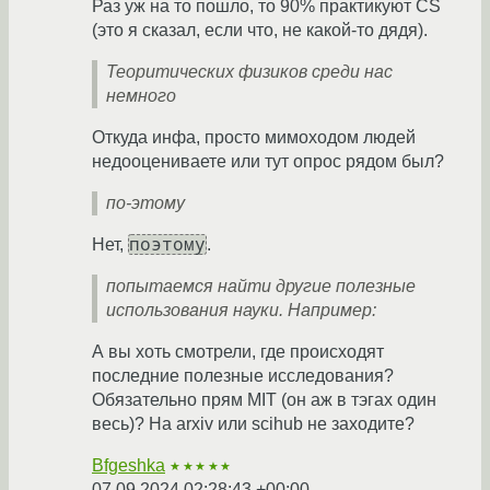
Раз уж на то пошло, то 90% практикуют CS
(это я сказал, если что, не какой-то дядя).
Теоритических физиков среди нас
немного
Откуда инфа, просто мимоходом людей
недооцениваете или тут опрос рядом был?
по-этому
поэтому
Нет,
.
попытаемся найти другие полезные
использования науки. Например:
А вы хоть смотрели, где происходят
последние полезные исследования?
Обязательно прям MIT (он аж в тэгах один
весь)? На arxiv или scihub не заходите?
Bfgeshka
★★★★★
07.09.2024 02:28:43 +00:00