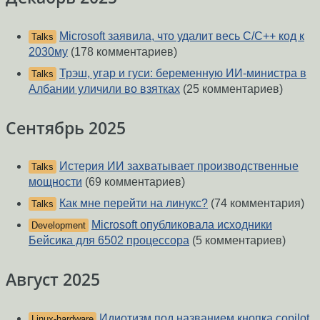
Microsoft заявила, что удалит весь С/С++ код к
Talks
2030му
(178 комментариев)
Трэш, угар и гуси: беременную ИИ-министра в
Talks
Албании уличили во взятках
(25 комментариев)
Сентябрь 2025
Истерия ИИ захватывает производственные
Talks
мощности
(69 комментариев)
Как мне перейти на линукс?
(74 комментария)
Talks
Microsoft опубликовала исходники
Development
Бейсика для 6502 процессора
(5 комментариев)
Август 2025
Идиотизм под названием кнопка copilot
Linux-hardware