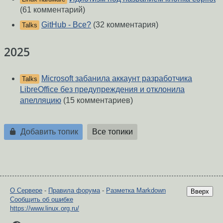
(61 комментарий)
GitHub - Все?
(32 комментария)
Talks
2025
Microsoft забанила аккаунт разработчика
Talks
LibreOffice без предупреждения и отклонила
апелляцию
(15 комментариев)
Добавить топик
Все топики
О Сервере
-
Правила форума
-
Разметка Markdown
Вверх
Сообщить об ошибке
https://www.linux.org.ru/