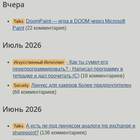
Вчера
DoomPaint — игра в DOOM через Microsoft
Talks
Paint
(22 комментария)
Июль 2026
- Как ты сумел его
Искусственный Интеллект
перепрограммировать? - Написал программу в
тетрадке и дал прочитать (С)
(16 комментариев)
Линукс для хакеров более предпочтителен
Security
(68 комментариев)
Июнь 2026
А есть ли под линуксом аналоги ms exchange и
Talks
sharepoint?
(136 комментариев)