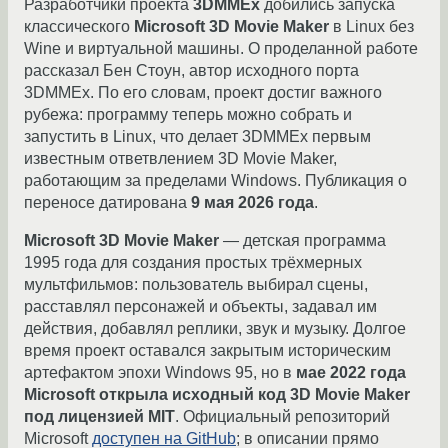
Разработчики проекта
3DMMEx
добились запуска
классического
Microsoft 3D Movie Maker
в Linux без
Wine и виртуальной машины. О проделанной работе
рассказал Бен Стоун, автор исходного порта
3DMMEx. По его словам, проект достиг важного
рубежа: программу теперь можно собрать и
запустить в Linux, что делает 3DMMEx первым
известным ответвлением 3D Movie Maker,
работающим за пределами Windows. Публикация о
переносе датирована
9 мая 2026 года
.
Microsoft 3D Movie Maker
— детская программа
1995 года для создания простых трёхмерных
мультфильмов: пользователь выбирал сцены,
расставлял персонажей и объекты, задавал им
действия, добавлял реплики, звук и музыку. Долгое
время проект оставался закрытым историческим
артефактом эпохи Windows 95, но в
мае 2022 года
Microsoft открыла исходный код 3D Movie Maker
под лицензией MIT
. Официальный репозиторий
Microsoft
доступен на GitHub
; в описании прямо