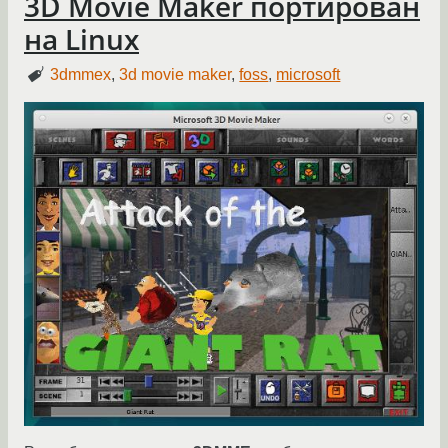
3D Movie Maker портирован
на Linux
3dmmex
,
3d movie maker
,
foss
,
microsoft