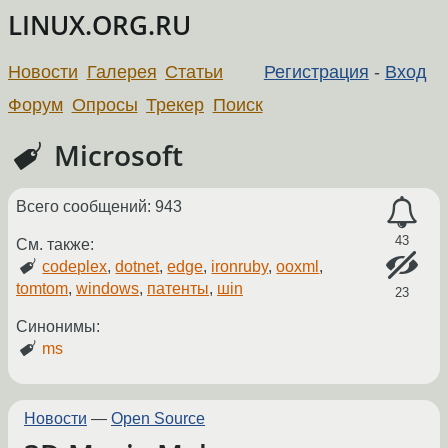
LINUX.ORG.RU
Новости
Галерея
Статьи
Регистрация
-
Вход
Форум
Опросы
Трекер
Поиск
Microsoft
Всего сообщений: 943
43
См. также:
codeplex
,
dotnet
,
edge
,
ironruby
,
ooxml
,
tomtom
,
windows
,
патенты
,
шin
23
Синонимы:
ms
Новости
—
Open Source