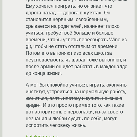
Ему хочется поиграть, но он знает, что
дорога назад — дорога в «утята». Он
становится нервным, озлобленным,
срывается на родителей, начинает плохо
учиться, требует всё больше и больше
времени, чтобы успеть пересобрать Wine из
git, чтобы не стать отсталым от времени.
Потом его выгоняют изо всех школ за
неуспеваемость, из шараг тоже выгоняют, и
после армии он идёт работать в макдоналдс
до конца жизни.
А мог бы спокойно учиться, играть, окончить
институт, устроиться на нормальную работу
,
жениться, взять ипотеку и купить нексию в
кредит
. И это просто пример того, как такие
вот авторитетные персонажи, из-за своего
незнания и любви судить по себе, могут
испортить человеку жизнь.
batekman