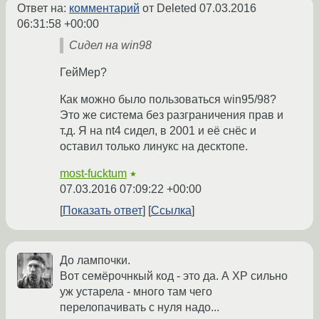
Ответ на:
комментарий
от Deleted
07.03.2016
06:31:58 +00:00
Сидел на win98
ГейМер?
Как можно было пользоваться win95/98?
Это же система без разграничения прав и
т.д. Я на nt4 сидел, в 2001 и её снёс и
оставил только линукс на десктопе.
most-fucktum
★
07.03.2016 07:09:22 +00:00
Показать ответ
Ссылка
До лампочки.
Вот семёрочнкый код - это да. А XP сильно
уж устарела - много там чего
перелопачивать с нуля надо...