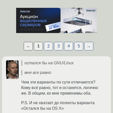
←
1
2
3
4
5
→
остался бы на GNU/Linux
мне все равно
Чем эти варианты по сути отличаются?
Кому всё равно, тот и останется, логично
же. В общем, ко мне применимы оба.
P.S. И не хватает до полноты варианта
«Остался бы на OS X»