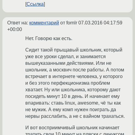
Ссылка
Ответ на:
комментарий
от fornlr
07.03.2016 04:17:59
+00:00
Нет. Говорю как есть.
Сидит такой прыщавый школьник, который
уже все уроки сделал, и занимается
вышеуказанными действиями. Или не
школьник, а москвич после работы. А потом
встречает в интернете человека, у которого
и без этого перфекционизма проблем
хватает. Ну или школьника, которому дают
посидеть минут 10 в день. И начинает ему
впаривать: ставь linux, awesome, чё ты как
не мужик. А ему комп нужен поиграть да
нервы расслабить, а не с вайном трахаться.
И вот восприимчивый школьник начинает
тратить свои 10 минут на пляски с линуксом.