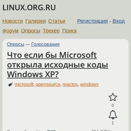
LINUX.ORG.RU
Новости
Галерея
Статьи
Регистрация
-
Вход
Форум
Опросы
Трекер
Поиск
Опросы
—
Голосования
Что если бы Microsoft
открыла исходные коды
Windows XP?
microsoft
,
opensource
,
reactos
,
windows
0
1