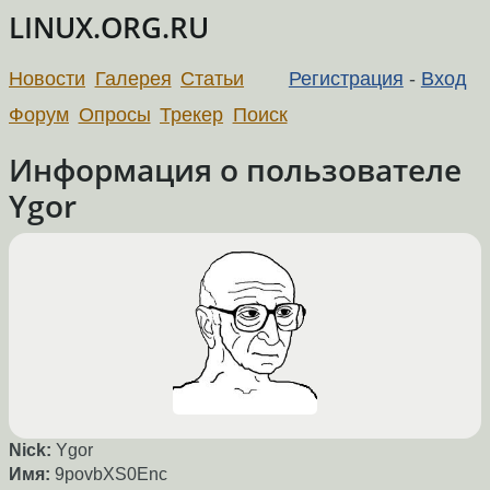
LINUX.ORG.RU
Новости
Галерея
Статьи
Регистрация
-
Вход
Форум
Опросы
Трекер
Поиск
Информация о пользователе
Ygor
Nick:
Ygor
Имя:
9povbXS0Enc