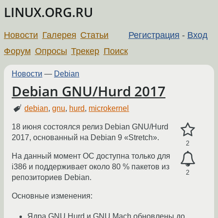
LINUX.ORG.RU
Новости
Галерея
Статьи
Регистрация
-
Вход
Форум
Опросы
Трекер
Поиск
Новости
—
Debian
Debian GNU/Hurd 2017
debian
,
gnu
,
hurd
,
microkernel
18 июня состоялся релиз Debian GNU/Hurd
2017, основанный на Debian 9 «Stretch».
2
На данный момент ОС доступна только для
i386 и поддерживает около 80 % пакетов из
2
репозиториев Debian.
Основные изменения:
Ядра GNU Hurd и GNU Mach обновлены до