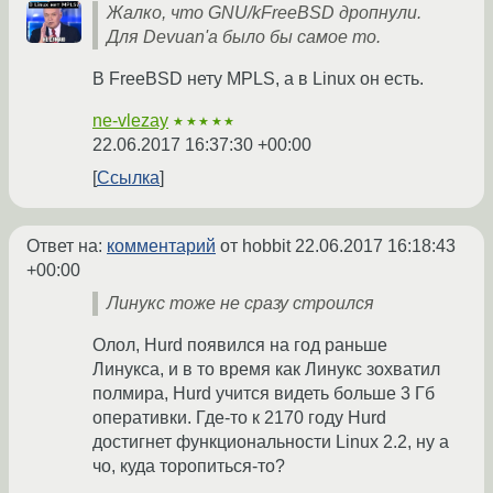
Жалко, что GNU/kFreeBSD дропнули.
Для Devuan'а было бы самое то.
В FreeBSD нету MPLS, а в Linux он есть.
ne-vlezay
★★★★★
22.06.2017 16:37:30 +00:00
Ссылка
Ответ на:
комментарий
от hobbit
22.06.2017 16:18:43
+00:00
Линукс тоже не сразу строился
Олол, Hurd появился на год раньше
Линукса, и в то время как Линукс зохватил
полмира, Hurd учится видеть больше 3 Гб
оперативки. Где-то к 2170 году Hurd
достигнет функциональности Linux 2.2, ну а
чо, куда торопиться-то?