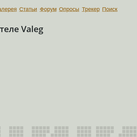
алерея
Статьи
Форум
Опросы
Трекер
Поиск
еле Valeg