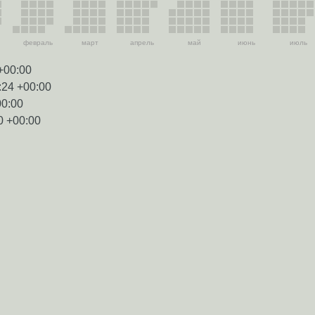
февраль
март
апрель
май
июнь
июль
+00:00
:24 +00:00
00:00
0 +00:00