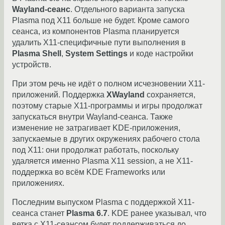
Wayland-сеанс
. Отдельного варианта запуска
Plasma под X11 больше не будет. Кроме самого
сеанса, из компонентов Plasma планируется
удалить X11-специфичные пути выполнения в
Plasma Shell
,
System Settings
и коде настройки
устройств.
При этом речь не идёт о полном исчезновении X11-
приложений. Поддержка
XWayland
сохраняется,
поэтому старые X11-программы и игры продолжат
запускаться внутри Wayland-сеанса. Также
изменение не затрагивает KDE-приложения,
запускаемые в других окружениях рабочего стола
под X11: они продолжат работать, поскольку
удаляется именно Plasma X11 session, а не X11-
поддержка во всём KDE Frameworks или
приложениях.
Последним выпуском Plasma с поддержкой X11-
сеанса станет
Plasma 6.7
. KDE ранее указывал, что
ветка с X11-сеансом будет поддерживаться до