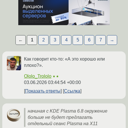
←
1
2
3
4
5
6
7
→
Как говорит кто-то: «А это хорошо или
плохо?».
Ololo_Trololo
★★
03.06.2026 03:44:54 +00:00
Показать ответы
Ссылка
начиная с KDE Plasma 6.8 окружение
больше не будет предлагать
отдельный сеанс Plasma на X11