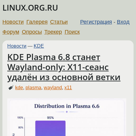
LINUX.ORG.RU
Новости
Галерея
Статьи
Регистрация
-
Вход
Форум
Опросы
Трекер
Поиск
Новости
—
KDE
KDE Plasma 6.8 станет
Wayland-only: X11-сеанс
удалён из основной ветки
kde
,
plasma
,
wayland
,
x11