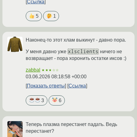
Ссылка
5
1
Наконец-то этот хлам выкинут - давно пора.
xlsclients
У меня давно уже
ничего не
возвращает - пора хоронить остатки иксов :)
zabbal
★★★☆☆
03.06.2026 08:18:58 +00:00
Показать ответы
Ссылка
3
6
Теперь плазма перестанет падать. Ведь
перестанет?