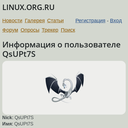
LINUX.ORG.RU
Новости
Галерея
Статьи
Регистрация
-
Вход
Форум
Опросы
Трекер
Поиск
Информация о пользователе
QsUPt7S
Nick:
QsUPt7S
Имя:
QsUPt7S