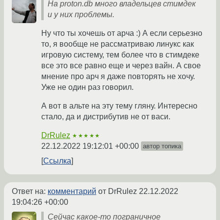
На proton.db много владельцев стимдек
и у них проблемы.
Ну что ты хочешь от арча :) А если серьезно
то, я вообще не рассматриваю линукс как
игровую систему, тем более что в стимдеке
все это все равно еще и через вайн. А свое
мнение про арч я даже повторять не хочу.
Уже не один раз говорил.
А вот в альте на эту тему гляну. Интересно
стало, да и дистрибутив не от васи.
DrRulez
★★★★★
22.12.2022 19:12:01 +00:00
автор топика
Ссылка
Ответ на:
комментарий
от DrRulez
22.12.2022
19:04:26 +00:00
Сейчас какое-то пограничное