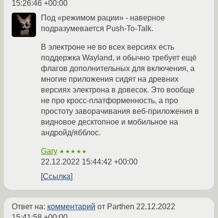
15:26:46 +00:00
Под «режимом рации» - наверное
подразумевается Push-To-Talk.
В электроне не во всех версиях есть
поддержка Wayland, и обычно требует ещё
флагов дополнительных для включения, а
многие приложения сидят на древних
версиях электрона в довесок. Это вообще
не про кросс-платформенность, а про
простоту заворачивания веб-приложения в
видновое десктопное и мобильное на
андройд/ябблос.
Gary
★★★★★
22.12.2022 15:44:42 +00:00
Ссылка
Ответ на:
комментарий
от Parthen
22.12.2022
15:41:58 +00:00