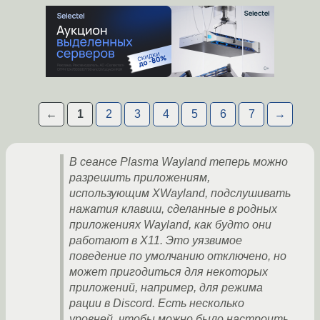
←
1
2
3
4
5
6
7
→
В сеансе Plasma Wayland теперь можно
разрешить приложениям,
использующим XWayland, подслушивать
нажатия клавиш, сделанные в родных
приложениях Wayland, как будто они
работают в X11. Это уязвимое
поведение по умолчанию отключено, но
может пригодиться для некоторых
приложений, например, для режима
рации в Discord. Есть несколько
уровней, чтобы можно было настроить