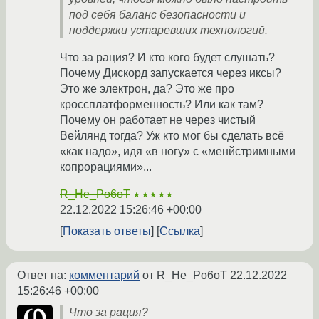
под себя баланс безопасности и
поддержки устаревших технологий.
Что за рация? И кто кого будет слушать?
Почему Дискорд запускается через иксы?
Это же электрон, да? Это же про
кроссплатформенность? Или как там?
Почему он работает не через чистый
Вейлянд тогда? Уж кто мог бы сделать всё
«как надо», идя «в ногу» с «менйстримными
копрорациями»...
R_He_Po6oT
★★★★★
22.12.2022 15:26:46 +00:00
Показать ответы
Ссылка
Ответ на:
комментарий
от R_He_Po6oT
22.12.2022
15:26:46 +00:00
Что за рация?