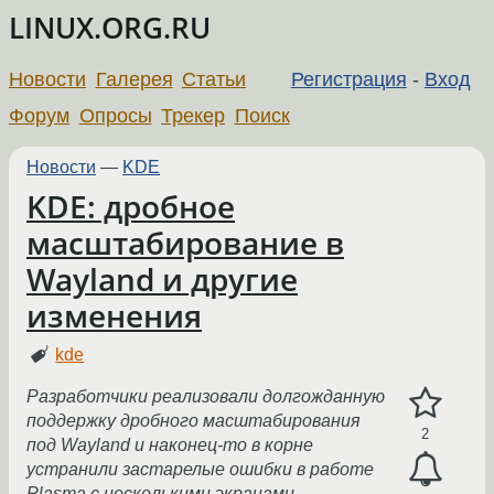
LINUX.ORG.RU
Новости
Галерея
Статьи
Регистрация
-
Вход
Форум
Опросы
Трекер
Поиск
Новости
—
KDE
KDE: дробное
масштабирование в
Wayland и другие
изменения
kde
Разработчики реализовали долгожданную
поддержку дробного масштабирования
2
под Wayland и наконец-то в корне
устранили застарелые ошибки в работе
Plasma с несколькими экранами.