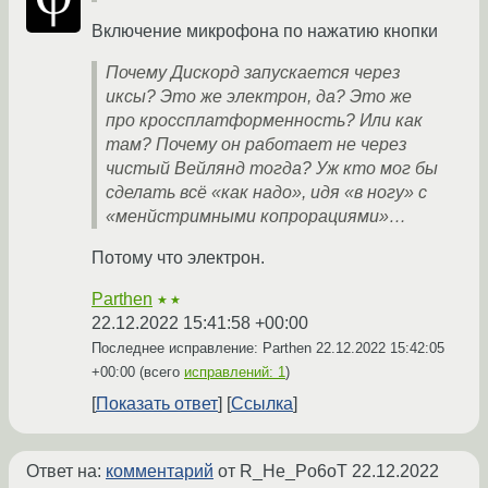
Включение микрофона по нажатию кнопки
Почему Дискорд запускается через
иксы? Это же электрон, да? Это же
про кроссплатформенность? Или как
там? Почему он работает не через
чистый Вейлянд тогда? Уж кто мог бы
сделать всё «как надо», идя «в ногу» с
«менйстримными копрорациями»…
Потому что электрон.
Parthen
★★
22.12.2022 15:41:58 +00:00
Последнее исправление: Parthen
22.12.2022 15:42:05
+00:00
(всего
исправлений: 1
)
Показать ответ
Ссылка
Ответ на:
комментарий
от R_He_Po6oT
22.12.2022